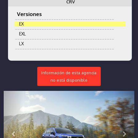
CRV
Versiones
EX
EXL
LX
Información de esta agencia
no está disponible