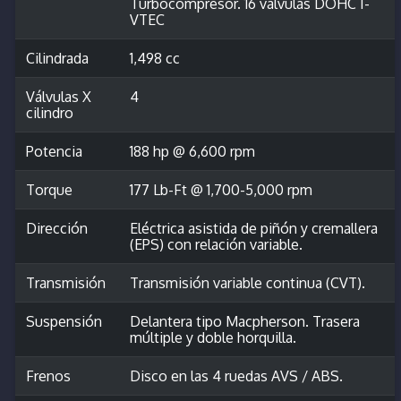
Turbocompresor. 16 válvulas DOHC I-
VTEC
Cilindrada
1,498 cc
Válvulas X
4
cilindro
Potencia
188 hp @ 6,600 rpm
Torque
177 Lb-Ft @ 1,700-5,000 rpm
Dirección
Eléctrica asistida de piñón y cremallera
(EPS) con relación variable.
Transmisión
Transmisión variable continua (CVT).
Suspensión
Delantera tipo Macpherson. Trasera
múltiple y doble horquilla.
Frenos
Disco en las 4 ruedas AVS / ABS.