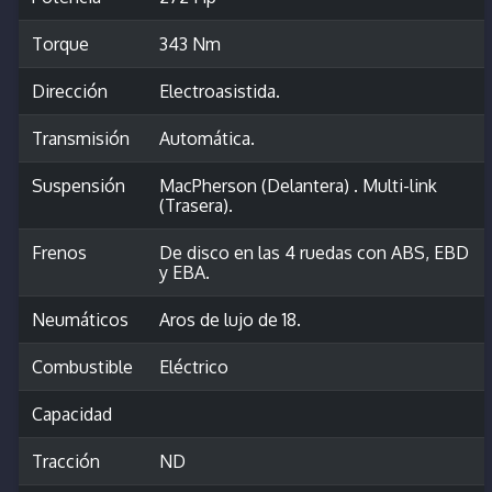
Torque
343 Nm
Dirección
Electroasistida.
Transmisión
Automática.
Suspensión
MacPherson (Delantera) . Multi-link
(Trasera).
Frenos
De disco en las 4 ruedas con ABS, EBD
y EBA.
Neumáticos
Aros de lujo de 18.
Combustible
Eléctrico
Capacidad
Tracción
ND