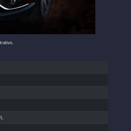
trativo.
I.