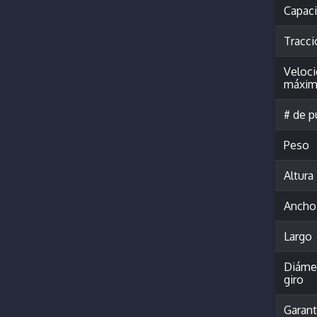
Capac
Tracci
Veloc
máxim
# de p
Peso
Altura
Ancho
Largo
Diáme
giro
Garant