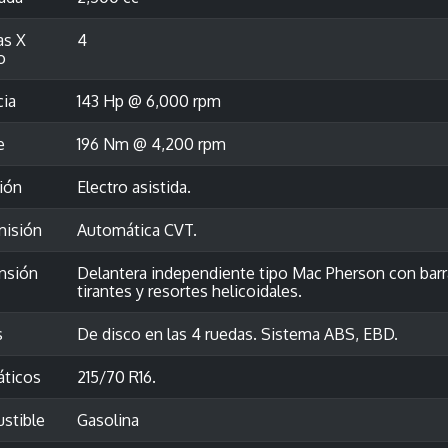
as X
4
o
cia
143 Hp @ 6,000 rpm
e
196 Nm @ 4,200 rpm
ión
Electro asistida.
misión
Automática CVT.
nsión
Delantera independiente tipo Mac Pherson con barra
tirantes y resortes helicoidales.
s
De disco en las 4 ruedas. Sistema ABS, EBD.
ticos
215/70 R16.
stible
Gasolina