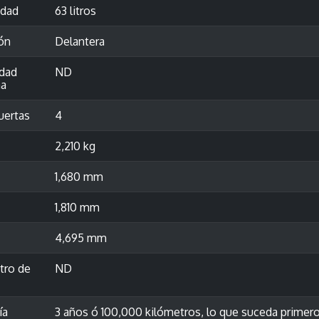
idad
63 litros
ón
Delantera
idad
ND
a
uertas
4
2,210 kg
1,680 mm
1,810 mm
4,695 mm
tro de
ND
ía
3 años ó 100,000 kilómetros, lo que suceda primer