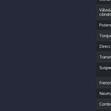
Válvul
cilindr
Poten
Torqu
Direcc
Trans
Suspe
Freno
Neumá
Combu