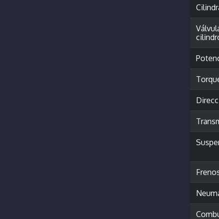
Cilind
Válvul
cilindr
Poten
Torqu
Direcc
Trans
Suspe
Freno
Neumá
Combu