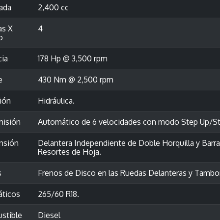
rada
2,400 cc
as X
4
o
cia
178 Hp @ 3,500 rpm
e
430 Nm @ 2,500 rpm
ión
Hidráulica.
misión
Automático de 6 velocidades con modo Step Up/S
nsión
Delantera Independiente de Doble Horquilla y Barra 
Resortes de Hoja.
s
Frenos de Disco en las Ruedas Delanteras y Tambo
ticos
265/60 R18.
stible
Diesel