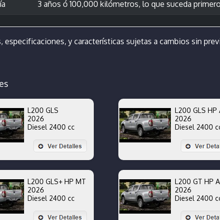
ía
3 años ó 100,000 kilómetros, lo que suceda primer
, especificaciones, y características sujetas a cambios sin previ
es
L200 GLS
L200 GLS HP 
2026
2026
Diesel 2400 cc
Diesel 2400 c
L200 GLS+ HP MT
L200 GT HP 
2026
2026
Diesel 2400 cc
Diesel 2400 c