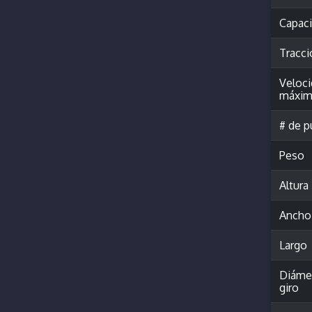
Capac
Tracci
Veloc
máxim
# de p
Peso
Altura
Ancho
Largo
Diáme
giro