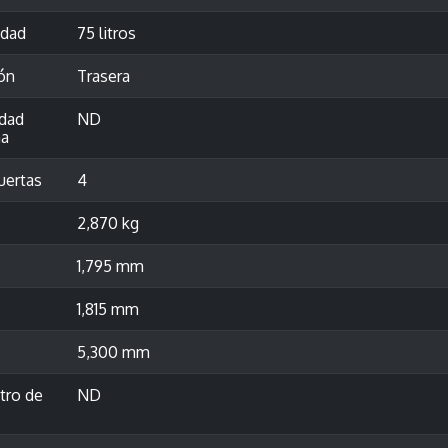
idad
75 litros
ón
Trasera
idad
ND
a
uertas
4
2,870 kg
1,795 mm
1,815 mm
5,300 mm
tro de
ND