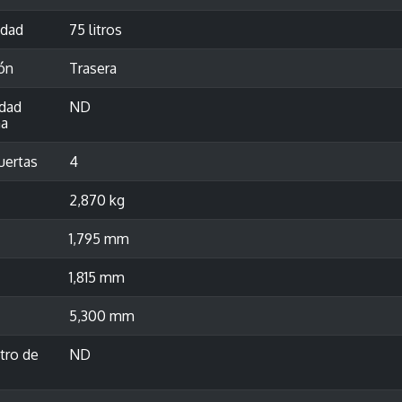
idad
75 litros
ón
Trasera
idad
ND
a
uertas
4
2,870 kg
1,795 mm
1,815 mm
5,300 mm
tro de
ND