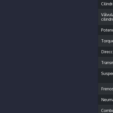
Cilind
Válvul
cilindr
Poten
Torqu
Direcc
Trans
Suspe
Freno
Neumá
Combu