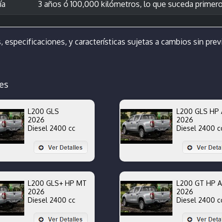
ía
3 años ó 100,000 kilómetros, lo que suceda primer
, especificaciones, y características sujetas a cambios sin previ
es
L200 GLS
L200 GLS HP 
2026
2026
Diesel 2400 cc
Diesel 2400 c
L200 GLS+ HP MT
L200 GT HP 
2026
2026
Diesel 2400 cc
Diesel 2400 c