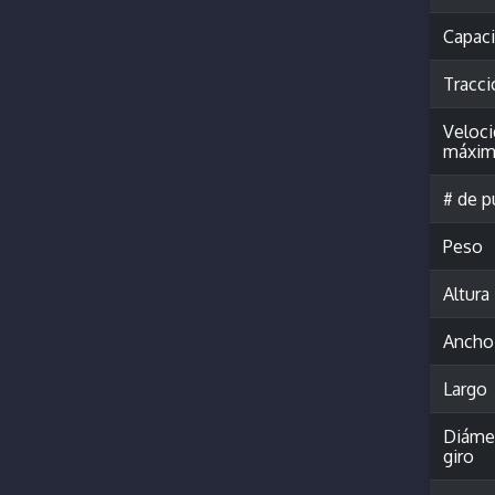
Capac
Tracci
Veloc
máxim
# de p
Peso
Altura
Ancho
Largo
Diáme
giro