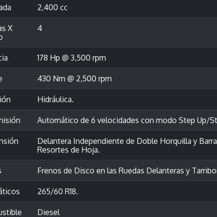
rada
2,400 cc
as X
4
o
cia
178 Hp @ 3,500 rpm
e
430 Nm @ 2,500 rpm
ión
Hidráulica.
misión
Automático de 6 velocidades con modo Step Up/S
nsión
Delantera Independiente de Doble Horquilla y Barra 
Resortes de Hoja.
s
Frenos de Disco en las Ruedas Delanteras y Tambo
ticos
265/60 R18.
stible
Diesel