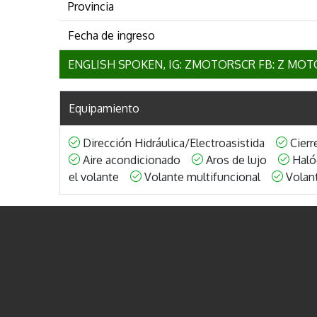
Provincia
Fecha de ingreso
ENGLISH SPOKEN, IG: ZMOTORSCR FB: Z MOTO
Equipamiento
Dirección Hidráulica/Electroasistida
Cierr
Aire acondicionado
Aros de lujo
Hal
el volante
Volante multifuncional
Volan