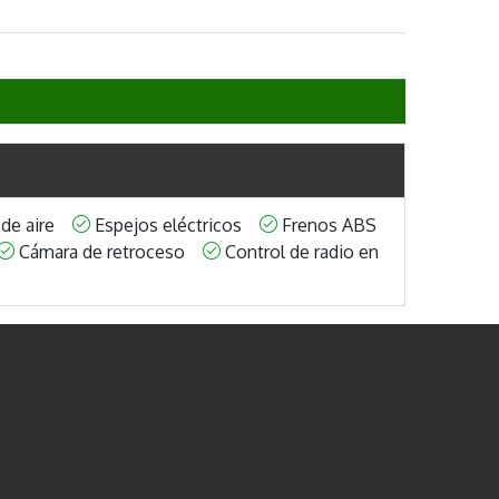
 de aire
Espejos eléctricos
Frenos ABS
Cámara de retroceso
Control de radio en