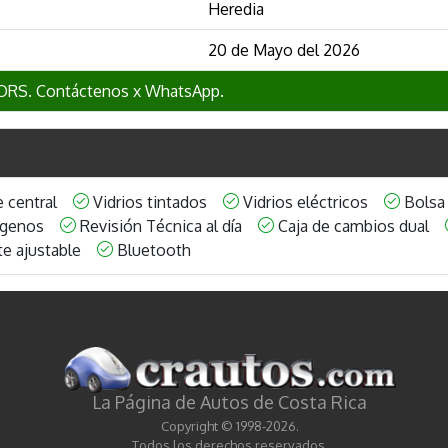
Heredia
20 de Mayo del 2026
RS. Contáctenos x WhatsApp.
e central
Vidrios tintados
Vidrios eléctricos
Bolsa
ógenos
Revisión Técnica al día
Caja de cambios dual
te ajustable
Bluetooth
La Página de Autos de Costa Rica
Copyright © 1998-2026.
Todos los derechos reservados.