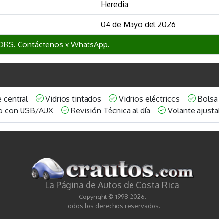
Heredia
04 de Mayo del 2026
RS. Contáctenos x WhatsApp.
e central
Vidrios tintados
Vidrios eléctricos
Bolsa
o con USB/AUX
Revisión Técnica al día
Volante ajus
La Página de Autos de Costa Rica
Copyright © 1998-2026.
Todos los derechos reservados.