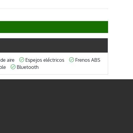
 de aire
Espejos eléctricos
Frenos ABS
table
Bluetooth