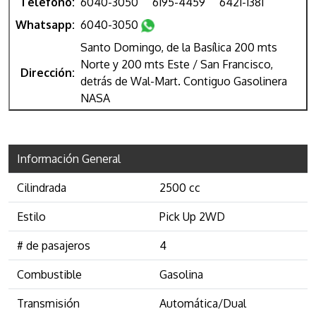
Teléfono:
6040-3050
6195-4459
6421-1381
Whatsapp:
6040-3050
Santo Domingo, de la Basílica 200 mts
Norte y 200 mts Este / San Francisco,
Dirección:
detrás de Wal-Mart. Contiguo Gasolinera
NASA
Información General
Cilindrada
2500 cc
Estilo
Pick Up 2WD
# de pasajeros
4
Combustible
Gasolina
Transmisión
Automática/Dual