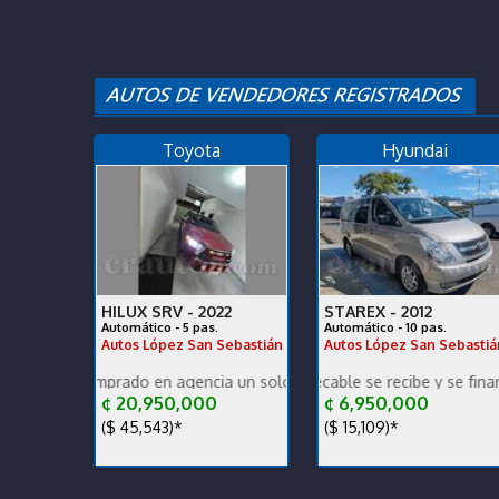
Toyota
Hyundai
HILUX SRV -
2022
STAREX -
2012
Automático - 5 pas.
Automático - 10 pas.
Autos López San Sebastián
Autos López San Sebastiá
 comprado en agencia un solo dueño récord y mantenimiento Se recib
Grand Starex impecable se recibe y se financia mant
Garantía de Agencia 4
¢ 20,950,000
¢ 6,950,000
($ 45,543)*
($ 15,109)*