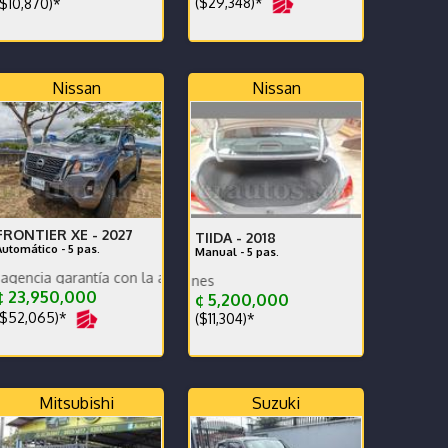
($29,348)*
$10,870)*
Nissan
Nissan
FRONTIER XE -
2027
TIIDA -
2018
Automático - 5 pas.
Manual - 5 pas.
ntía con la agencia se recibe y se financia
Excelentes condicione
 23,950,000
¢ 5,200,000
$52,065)*
($11,304)*
Mitsubishi
Suzuki