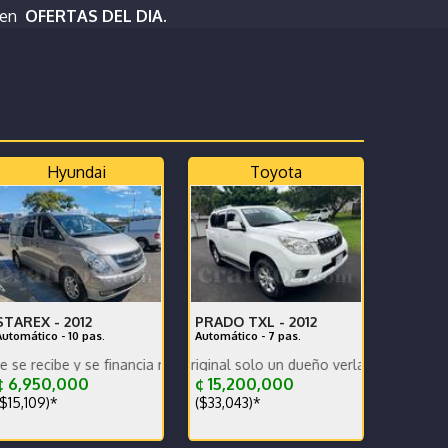
 en
OFERTAS DEL DIA.
Hyundai
Toyota
STAREX -
2012
PRADO TXL -
2012
Automático - 10 pas.
Automático - 7 pas.
tenimiento Se recibe o se financia
 y se financia mantenimiento preventivo hecho
elera increiblenre original solo un dueño verla es comprarla
 6,950,000
¢ 15,200,000
$15,109)*
($33,043)*