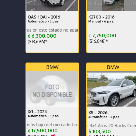
QASHQAI -
2016
K2700 -
2016
Automático - 5 pas.
Manual - 6 pas.
xtras en este estado no aparecen con frecuencia
¢ 7,750,000
¢ 6,300,000
($16,848)*
($13,696)*
BMW
BMW
IX1 -
2024
X5 -
2026
Automático - 5 pas.
Automático - 5 pas.
cio más bajo del mercado Urge vender
Garantía de Agencia 4x4 Aros 20 Racks Cuero Compue
Doble tracción Excelent
¢ 17,500,000
$ 103,500