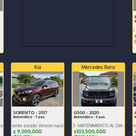
En excelente estado mecanico.
¢
(
Kia
Mercedes Benz
SORENTO -
2017
G500 -
2020
Automático - 7 pas.
Automático - 5 pas.
rta Eléctrica Cámara 540 Sensores FINANCIO
e estado Version nacional Nada que hacerle
UNICO PROPIETARIO- MATENIMIENTO AL DIA EN AGENCIA
¢ 9,300,000
¢103,500,000