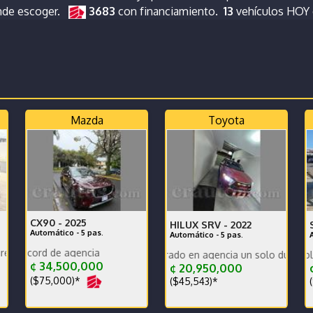
nde escoger.
3683
con financiamiento.
13
vehículos HOY
Mazda
Toyota
CX90 -
2025
HILUX SRV -
2022
Automático - 5 pas.
Automático - 5 pas.
eciente garantias completas
POQ
 de agencia
Carro nacional comprado en agencia un solo dueño récord y man
Grand Starex impecable se recibe
Hi
¢ 34,500,000
¢ 20,950,000
¢
($75,000)*
($45,543)*
(