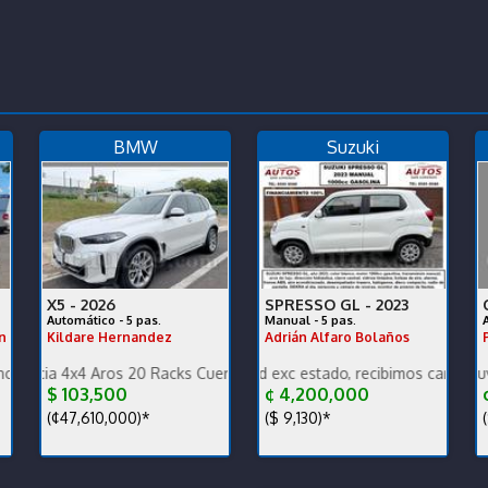
BMW
Suzuki
X5 -
2026
SPRESSO GL -
2023
Automático - 5 pas.
Manual - 5 pas.
n
Kildare Hernandez
Adrián Alfaro Bolaños
e o se financia
enimiento preventivo hecho
x4 Aros 20 Racks Cuero Compuerta Eléctrica Cámara 540 Sensores 
Precio oportunidad exc estado, recibimos carros, damos garan
Está impecable. Muy cuidado.
$ 103,500
¢ 4,200,000
¢
(¢47,610,000)*
($ 9,130)*
(