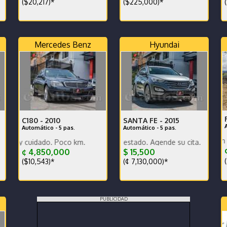
($20,217)*
($225,000)*
(
Mercedes Benz
Hyundai
C180 -
2010
SANTA FE -
2015
Automático - 5 pas.
Automático - 5 pas.
Nuevo comprado en agencia gara
to total.
idado. Poco km.
Poco km. Excelente estado. Agende su cita.
¢
¢ 4,850,000
$ 15,500
(
($10,543)*
(¢ 7,130,000)*
PUBLICIDAD