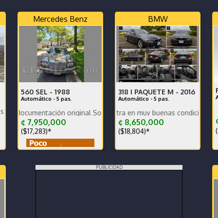
Mercedes Benz
BMW
560 SEL -
1988
318 I PAQUETE M -
2016
Automático - 5 pas.
Automático - 5 pas.
 - polarizado seguridad - un solo dueño
En
umentación original Soy el segundo propietario.
El vehículo se encuentra en muy buenas condiciones tanto mecá
¢
¢ 7,950,000
¢ 8,650,000
(
($17,283)*
($18,804)*
PUBLICIDAD