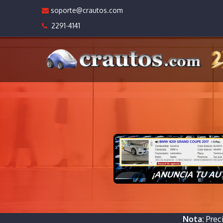
soporte@crautos.com
2291-4141
Nota:
Prec