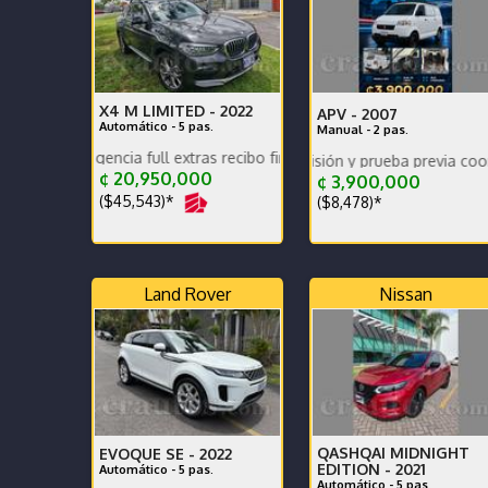
X4 M LIMITED -
2022
APV -
2007
Automático - 5 pas.
Manual - 2 pas.
 agencia full extras recibo financió mantenimiento full como nuevo
Disponible para revisión y prueba previa coordinación.
¢ 20,950,000
¢ 3,900,000
($45,543)*
($8,478)*
Land Rover
Nissan
QASHQAI MIDNIGHT
EVOQUE SE -
2022
EDITION -
2021
Automático - 5 pas.
Automático - 5 pas.