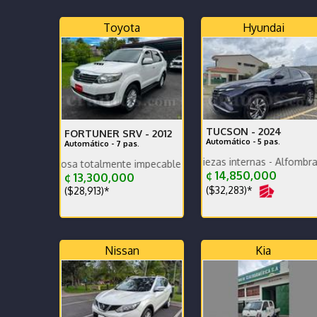
Toyota
Hyundai
TUCSON -
2024
FORTUNER SRV -
2012
Automático - 5 pas.
Automático - 7 pas.
PPF para pantalla y piezas internas - Alfombras bandeja
reciosa totalmente impecable
Excelente historial y doc
¢ 14,850,000
¢ 13,300,000
($32,283)*
($28,913)*
Nissan
Kia