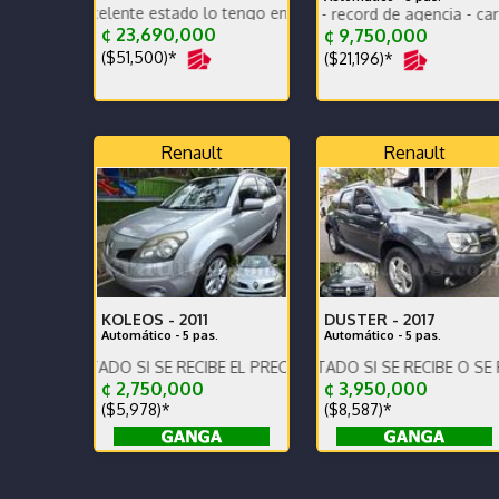
excelente estado lo tengo en belen heredia
MIDNIGHT EDITION - record de agencia - car play - po
Se vende HYUNDAI ACCEN
¢ 23,690,000
¢ 9,750,000
($51,500)*
($21,196)*
Renault
Renault
KOLEOS -
2011
DUSTER -
2017
Automático - 5 pas.
Automático - 5 pas.
Único dueño - se vende 
ONTADO SI SE RECIBE EL PRECIO VARIA !!!
!!!! PRECIO DE CONTADO SI SE RECIBE O SE FINANCIA EL
¢ 2,750,000
¢ 3,950,000
($5,978)*
($8,587)*