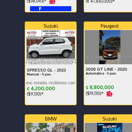
($38,043)*
(¢ 47,610,000)*
Suzuki
Peugeot
2008 GT LINE -
2020
SPRESSO GL -
2023
Automático - 5 pas.
Manual - 5 pas.
ad exc estado, recibimos carros, damos garantia, ganga, financiamien
Está impecable. Muy cu
¢ 8,800,000
¢ 4,200,000
($19,130)*
($9,130)*
BMW
Suzuki