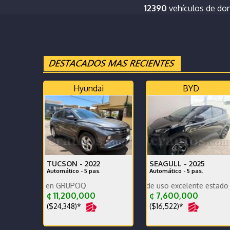
12390
vehículos de do
Hyundai
BYD
TUCSON -
2022
SEAGULL -
2025
Automático - 5 pas.
Automático - 5 pas.
Un año y tres meses de uso excelente estado revision r
Impecable comprado en GRU
Poco kilometraje y record
¢ 11,200,000
¢ 7,600,000
($24,348)*
($16,522)*