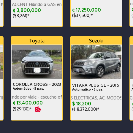
Único dueño mantenimiento de 
co km un solo dueño
T Hibrido a GAS en excelente estado Precio negociable
¢
¢ 17,250,000
¢ 3,800,000
(
($37,500)*
($8,261)*
Toyota
Suzuki
COROLLA CROSS -
2023
VITARA PLUS GL -
2016
Automático - 5 pas.
Automático - 5 pas.
por viaje - escucho ofertas
 PRECIO VARIA !!!
GL PLUS, VENTANAS ELECTRICAS, AC, MODOS DE MANEJO, BT,
ENGLISH SPOKEN, IG: ZMOTORS
¢ 13,400,000
$ 18,200
¢
($29,130)*
(¢ 8,372,000)*
(