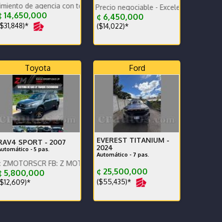
agencia con todas las recomendaciones. Versión Elegant extras
Traspaso incluido - Precio negociable - Excelente estado
 14,650,000
¢ 6,450,000
$31,848)*
($14,022)*
Toyota
Ford
EVEREST TITANIUM -
RAV4 SPORT -
2007
2024
Automático - 5 pas.
Automático - 7 pas.
 ALL GRIP
CR FB: Z MOTORS. Contáctenos x WhatsApp.
¢ 25,500,000
 5,800,000
($55,435)*
$12,609)*