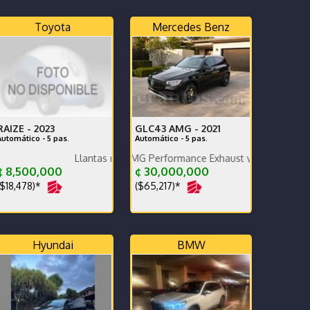
Toyota
Mercedes Benz
RAIZE -
2023
GLC43 AMG -
2021
Automático - 5 pas.
Automático - 5 pas.
 perfecto estado AMG Performance Exhaust y sistema de sonido Bur
Llantas nuevas
nicas como estéticas.
 8,500,000
¢ 30,000,000
$18,478)*
($65,217)*
Hyundai
BMW