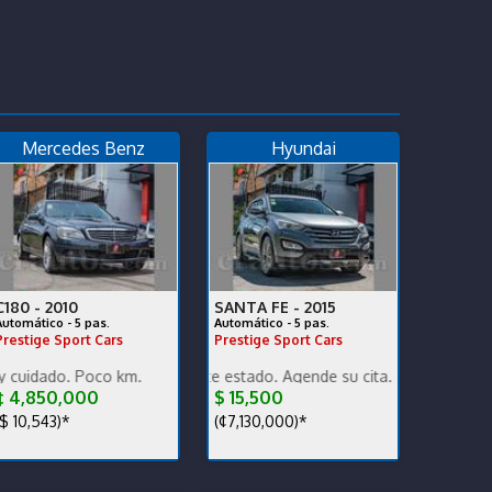
Mercedes Benz
Hyundai
C180 -
2010
SANTA FE -
2015
Automático - 5 pas.
Automático - 5 pas.
Prestige Sport Cars
Prestige Sport Cars
FINANCIO
tia, ganga, financiamiento total.
 Poco km.
Poco km. Excelente estado. Agende su cita.
 4,850,000
$ 15,500
$ 10,543)*
(¢7,130,000)*