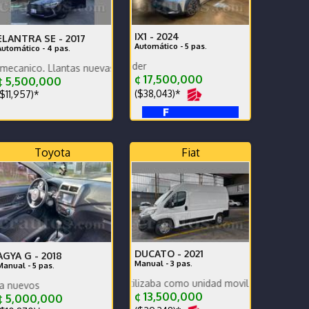
IX1 -
2024
ELANTRA SE -
2017
Automático - 5 pas.
Automático - 4 pas.
Impecable urge vende
 Llantas nuevas. Se traspasa deuda de Grupo Q.
¢ 17,500,000
 5,500,000
($38,043)*
$11,957)*
Toyota
Fiat
DUCATO -
2021
AGYA G -
2018
Manual - 3 pas.
Manual - 5 pas.
Muy poco uso se utilizaba como unidad movil de video
Llantas frenos bateria nuevos
¢ 13,500,000
¢ 5,000,000