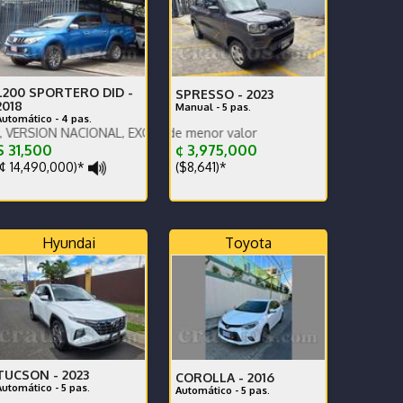
L200 SPORTERO DID -
SPRESSO -
2023
2018
Manual - 5 pas.
Automático - 4 pas.
 NACIONAL, EXCELENTES CONDICIONES, AUTOMATICO
Se recibe ve
 31,500
¢ 3,975,000
¢ 14,490,000)*
($8,641)*
Hyundai
Toyota
TUCSON -
2023
COROLLA -
2016
Automático - 5 pas.
Automático - 5 pas.