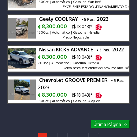
1500cc | Automático | Gasolina San José
EXCELENTE ESTADO ,FINANCIAMIENTO DISPONI
Geely COOLRAY
2023
• 5 Pas.
¢ 8,300,000
($ 18,043)*
1500cc | Automático | Gasolina Heredia
Precio Negociable
Nissan KICKS ADVANCE
2022
• 5 Pas.
¢ 8,300,000
($ 18,043)*
1600cc | Automático | Gasolina Heredia
Dekra hasta septiembre del próximo año. Récord de 
Chevrolet GROOVE PREMIER
• 5 Pas.
2023
¢ 8,300,000
($ 18,043)*
1500cc | Automático | Gasolina Alajuela
Última Página >>