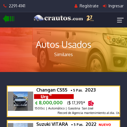
2291-4141
Regístrate
Ingresar
Autos Usados
Similares
Changan CS55
2023
• 5 Pas.
¢ 8,000,000
($ 17,391)*
1500cc | Automático | Gasolina San José
Record de Agencia mantenimiento al dia. Uso may
Suzuki VITARA
2022
• 5 Pas.