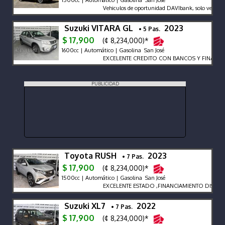
Vehiculos de oportunidad DAVIbank, solo venta de 
Suzuki VITARA GL
2023
• 5 Pas.
$ 17,900
(¢ 8,234,000)*
1600cc | Automático | Gasolina San José
EXCELENTE CREDITO CON BANCOS Y FINANCIERA
PUBLICIDAD
Toyota RUSH
2023
• 7 Pas.
$ 17,900
(¢ 8,234,000)*
1500cc | Automático | Gasolina San José
EXCELENTE ESTADO ,FINANCIAMIENTO DISPONI
Suzuki XL7
2022
• 7 Pas.
$ 17,900
(¢ 8,234,000)*