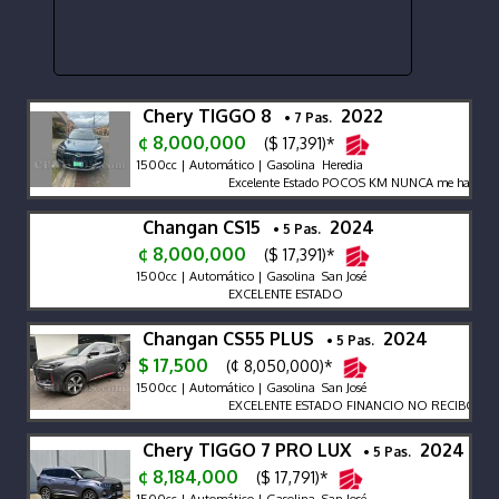
Chery TIGGO 8
2022
• 7 Pas.
¢ 8,000,000
($ 17,391)*
1500cc | Automático | Gasolina Heredia
Excelente Estado POCOS KM NUNCA me ha fallado
Changan CS15
2024
• 5 Pas.
¢ 8,000,000
($ 17,391)*
1500cc | Automático | Gasolina San José
EXCELENTE ESTADO
Changan CS55 PLUS
2024
• 5 Pas.
$ 17,500
(¢ 8,050,000)*
1500cc | Automático | Gasolina San José
EXCELENTE ESTADO FINANCIO NO RECIBO VER
Chery TIGGO 7 PRO LUX
2024
• 5 Pas.
¢ 8,184,000
($ 17,791)*
1500cc | Automático | Gasolina San José