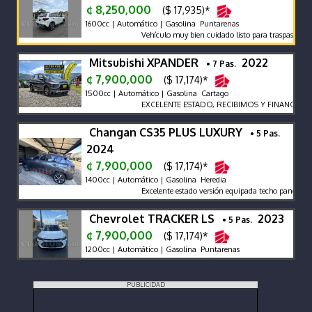
¢ 8,250,000
($ 17,935)*
1600cc | Automático | Gasolina Puntarenas
Vehículo muy bien cuidado listo para traspaso y para
Mitsubishi XPANDER
2022
• 7 Pas.
¢ 7,900,000
($ 17,174)*
1500cc | Automático | Gasolina Cartago
EXCELENTE ESTADO, RECIBIMOS Y FINANCIAMO
Changan CS35 PLUS LUXURY
• 5 Pas.
2024
¢ 7,900,000
($ 17,174)*
1400cc | Automático | Gasolina Heredia
Excelente estado versión equipada techo panorámico
Chevrolet TRACKER LS
2023
• 5 Pas.
¢ 7,900,000
($ 17,174)*
1200cc | Automático | Gasolina Puntarenas
PUBLICIDAD