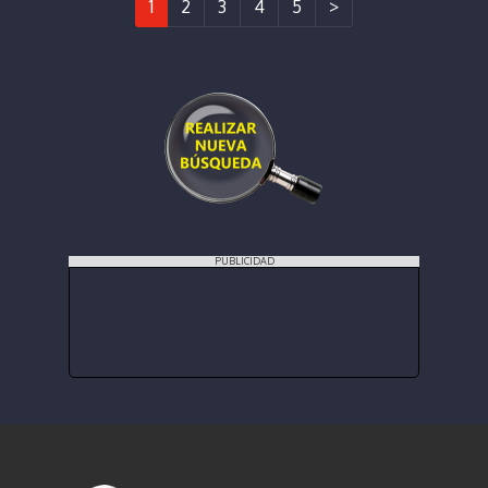
1
2
3
4
5
>
PUBLICIDAD