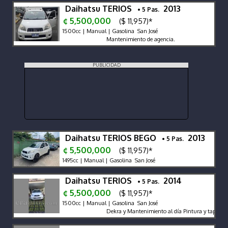
Daihatsu TERIOS
2013
• 5 Pas.
¢ 5,500,000
($ 11,957)*
1500cc | Manual | Gasolina San José
Mantenimiento de agencia.
PUBLICIDAD
Daihatsu TERIOS BEGO
2013
• 5 Pas.
¢ 5,500,000
($ 11,957)*
1495cc | Manual | Gasolina San José
Daihatsu TERIOS
2014
• 5 Pas.
¢ 5,500,000
($ 11,957)*
1500cc | Manual | Gasolina San José
Dekra y Mantenimiento al día Pintura y tapicería 