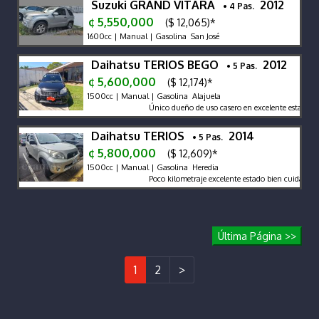
Suzuki GRAND VITARA
2012
• 4 Pas.
¢ 5,550,000
($ 12,065)*
1600cc | Manual | Gasolina San José
Daihatsu TERIOS BEGO
2012
• 5 Pas.
¢ 5,600,000
($ 12,174)*
1500cc | Manual | Gasolina Alajuela
Único dueño de uso casero en excelente estado mu
Daihatsu TERIOS
2014
• 5 Pas.
¢ 5,800,000
($ 12,609)*
1500cc | Manual | Gasolina Heredia
Poco kilometraje excelente estado bien cuidado 
Última Página >>
1
2
>