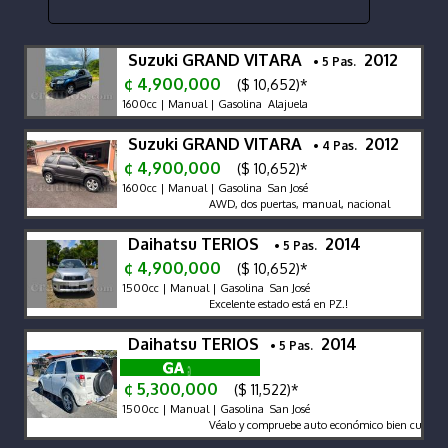
Suzuki GRAND VITARA
2012
• 5 Pas.
¢ 4,900,000
($ 10,652)*
1600cc | Manual | Gasolina Alajuela
Suzuki GRAND VITARA
2012
• 4 Pas.
¢ 4,900,000
($ 10,652)*
1600cc | Manual | Gasolina San José
AWD, dos puertas, manual, nacional
Daihatsu TERIOS
2014
• 5 Pas.
¢ 4,900,000
($ 10,652)*
1500cc | Manual | Gasolina San José
Excelente estado está en PZ.!
Daihatsu TERIOS
2014
• 5 Pas.
¢ 5,300,000
($ 11,522)*
1500cc | Manual | Gasolina San José
Véalo y compruebe auto económico bien cuidado