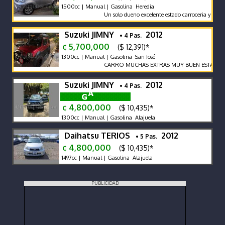
1500cc | Manual | Gasolina Heredia
Un solo dueno excelente estado carroceria y motor
Suzuki JIMNY
2012
• 4 Pas.
¢ 5,700,000
($ 12,391)*
1300cc | Manual | Gasolina San José
CARRO MUCHAS EXTRAS MUY BUEN ESTADO
Suzuki JIMNY
2012
• 4 Pas.
¢ 4,800,000
($ 10,435)*
1300cc | Manual | Gasolina Alajuela
Daihatsu TERIOS
2012
• 5 Pas.
¢ 4,800,000
($ 10,435)*
1497cc | Manual | Gasolina Alajuela
PUBLICIDAD