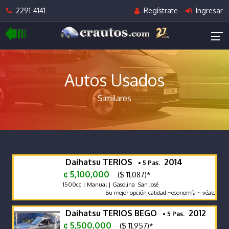
2291-4141
Regístrate
Ingresar
Autos Usados
Similares
Daihatsu TERIOS
2014
• 5 Pas.
¢ 5,100,000
($ 11,087)*
1500cc | Manual | Gasolina San José
Su mejor opción calidad ~economía ~ véalo y com
Daihatsu TERIOS BEGO
2012
• 5 Pas.
¢ 5,500,000
($ 11,957)*