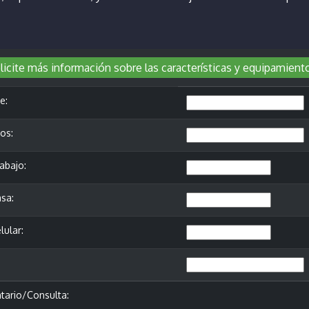
icite más información sobre las características y equipamient
e:
os:
abajo:
sa:
lular:
ario/Consulta: