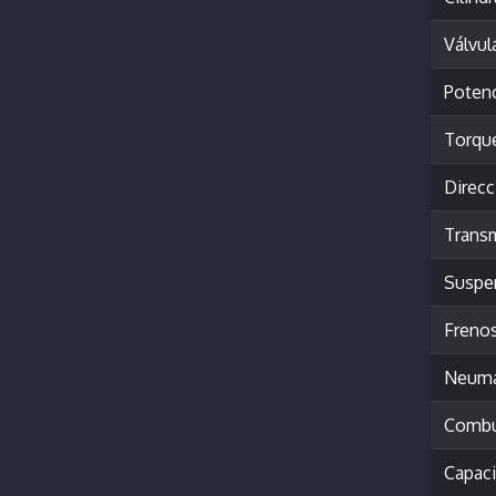
Válvul
Poten
Torqu
Direcc
Trans
Suspe
Freno
Neumá
Combu
Capac