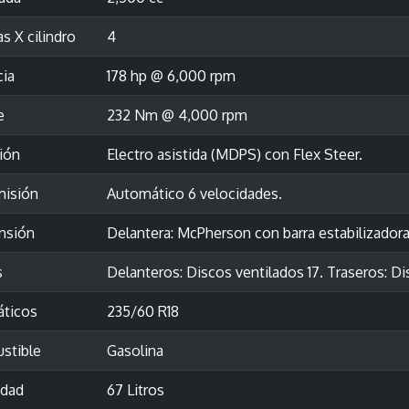
as X cilindro
4
cia
178 hp @ 6,000 rpm
e
232 Nm @ 4,000 rpm
ión
Electro asistida (MDPS) con Flex Steer.
misión
Automático 6 velocidades.
nsión
Delantera: McPherson con barra estabilizadora.
s
Delanteros: Discos ventilados 17. Traseros: D
ticos
235/60 R18
stible
Gasolina
idad
67 Litros