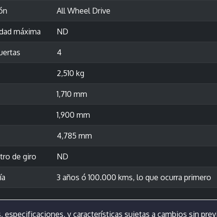
ón
All Wheel Drive
idad máxima
ND
uertas
4
2,510 kg
1,710 mm
1,900 mm
4,785 mm
ro de giro
ND
ía
3 años ó 100.000 kms, lo que ocurra primero
, especificaciones, y características sujetas a cambios sin previ