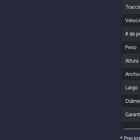
Tracci
Veloc
# de p
Peso
Altura
Ancho
Largo
Diámet
Garant
* Precios