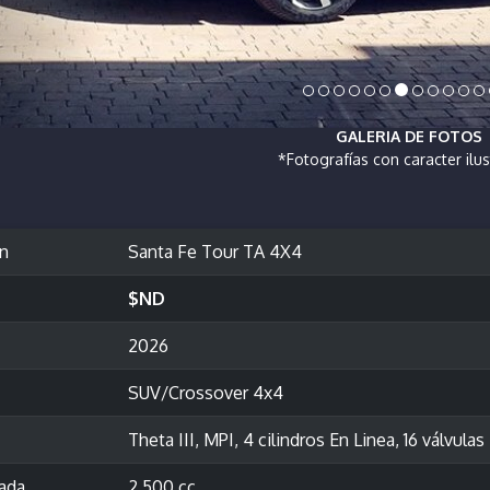
GALERIA DE FOTOS
*Fotografías con caracter ilus
ón
Santa Fe Tour TA 4X4
$ND
2026
SUV/Crossover 4x4
Theta III, MPI, 4 cilindros En Linea, 16 válv
rada
2,500 cc