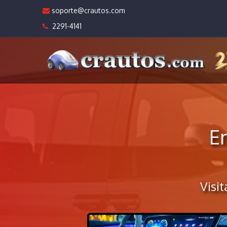
soporte@crautos.com
2291-4141
E
Visi