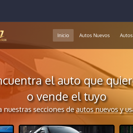
Inicio
Autos Nuevos
Autos
ncuentra el auto que quier
o vende el tuyo
ta nuestras secciones de autos nuevos y us