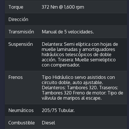
Torque
372 Nm @ 1,600 rpm
Dirección
Transmisión
Manual de 5 velocidades.
Suspensión
Delantera: Semi elíptica con hojas de
muelle laminadas y amortiguadores
hidráulicos telescópicos de doble
acción. Trasera: Muelle semieliptico
con compensador.
Frenos
Tipo Hidráulico servo asistidos con
circuito doble, auto ajustable.
Delanteros: Tambores 320. Traseros:
Tambores 320 Freno de motor: Tipo de
válvula de maripos al escape.
Neumáticos
205/75 Tubular.
Combustible
Diesel