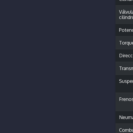
Válvul
cilindr
Poten
Torqu
Direcc
Trans
Suspe
Freno
Neumá
Combu