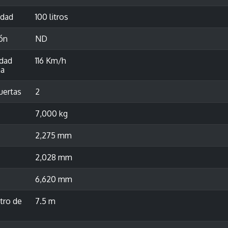
idad
100 litros
ón
ND
idad
116 Km/h
a
uertas
2
7,000 kg
2,275 mm
2,028 mm
6,620 mm
tro de
7.5 m