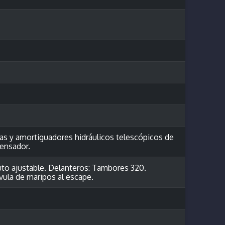
das y amortiguadores hidráulicos telescópicos de
pensador.
auto ajustable. Delanteros: Tambores 320.
vula de maripos al escape.