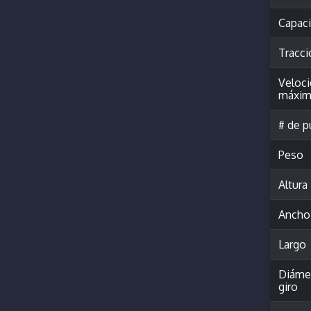
Capac
Tracci
Veloc
máxim
# de p
Peso
Altura
Ancho
Largo
Diáme
giro