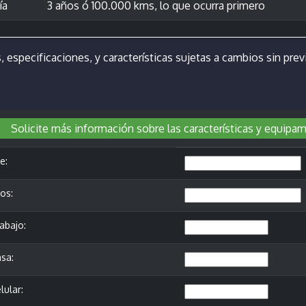
ía
3 años ó 100.000 kms, lo que ocurra primero
, especificaciones, y características sujetas a cambios sin previ
Solicite más información sobre las características y equipa
e:
os:
abajo:
sa:
lular: