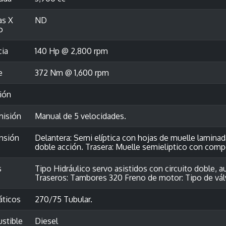
as X
ND
o
cia
140 Hp @ 2,800 rpm
e
372 Nm @ 1,600 rpm
ión
misión
Manual de 5 velocidades.
nsión
Delantera: Semi elíptica con hojas de muelle lamina
doble acción. Trasera: Muelle semieliptico con com
s
Tipo Hidráulico servo asistidos con circuito doble, 
Traseros: Tambores 320 Freno de motor: Tipo de vál
ticos
270/75 Tubular.
stible
Diesel