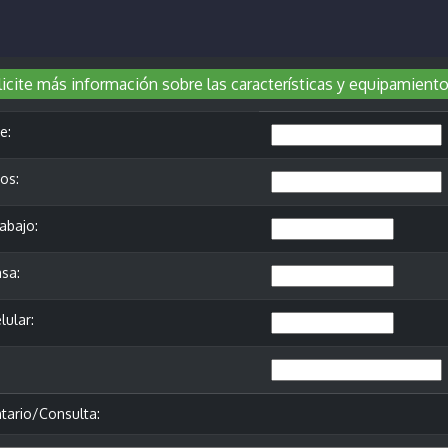
icite más información sobre las características y equipamiento
e:
os:
abajo:
sa:
lular:
ario/Consulta: