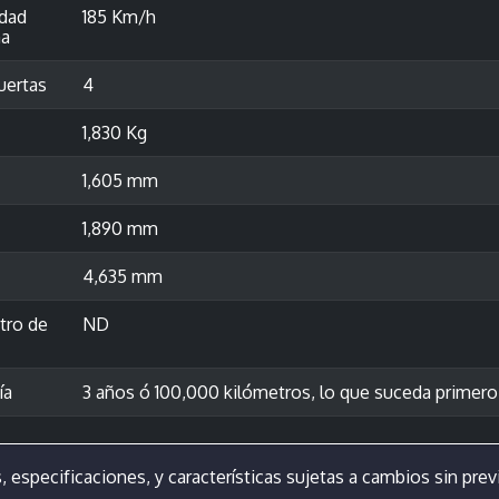
idad
185 Km/h
a
uertas
4
1,830 Kg
1,605 mm
1,890 mm
4,635 mm
tro de
ND
ía
3 años ó 100,000 kilómetros, lo que suceda primero
, especificaciones, y características sujetas a cambios sin previ