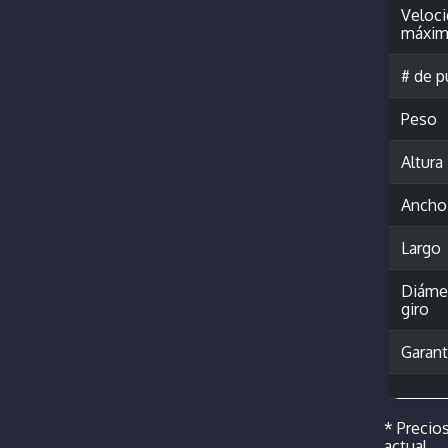
Veloc
máxim
# de p
Peso
Altura
Ancho
Largo
Diáme
giro
Garant
* Precios
actual.