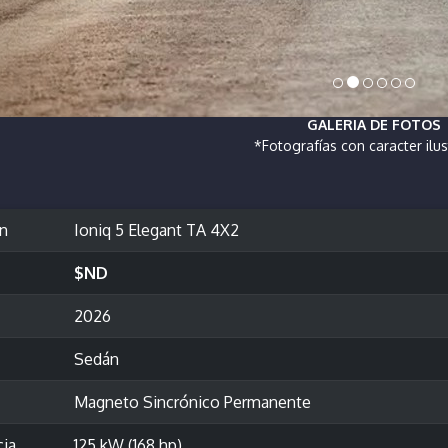
GALERIA DE FOTOS
*Fotografías con caracter ilus
ón
Ioniq 5 Elegant TA 4X2
$ND
2026
Sedán
Magneto Sincrónico Permanente
cia
125 kW (168 hp)