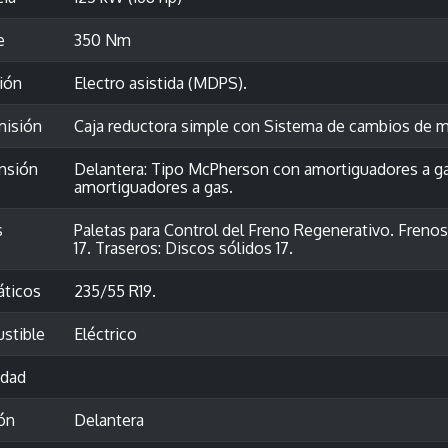
e
350 Nm
ión
Electro asistida (MDPS).
misión
Caja reductora simple con Sistema de cambios de m
nsión
Delantera: Tipo McPherson con amortiguadores a gas
amortiguadores a gas.
s
Paletas para Control del Freno Regenerativo. Frenos
17. Traseros: Discos sólidos 17.
ticos
235/55 R19.
stible
Eléctrico
idad
ón
Delantera