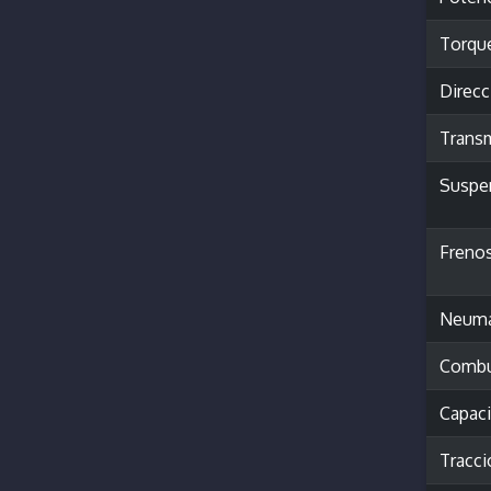
Torqu
Direcc
Trans
Suspe
Freno
Neumá
Combu
Capac
Tracci