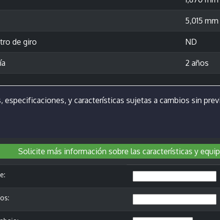
5,015 mm
ro de giro
ND
ía
2 años
, especificaciones, y características sujetas a cambios sin previ
Solicite más información sobre las características y equ
e:
os: