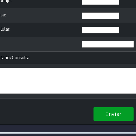
abajo:
sa:
lular:
ario/Consulta:
Enviar