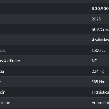
$ 30,900
2025
SUV/Cros
4 válvulas
rada
1,500 cc
as X cilindro
ND
cia
224 Hp
e
385 Nm
ión
Hidráulica
misión
Automáti