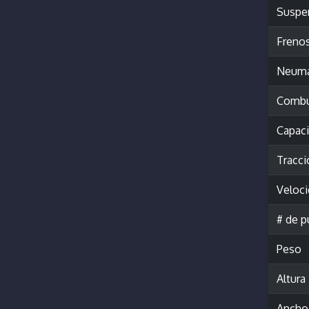
Suspe
Freno
Neumá
Combu
Capac
Tracci
Veloc
# de p
Peso
Altura
Ancho