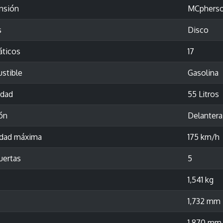
nsión
MCpherso
s
Disco
ticos
17
stible
Gasolina
idad
55 Litros
ón
Delantera
idad máxima
175 km/h
uertas
5
1,541 kg
1,732 mm
1,870 mm