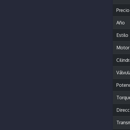
Precio
Año
Estilo
Motor
Cilind
Válvul
Poten
Torqu
Direcc
Trans