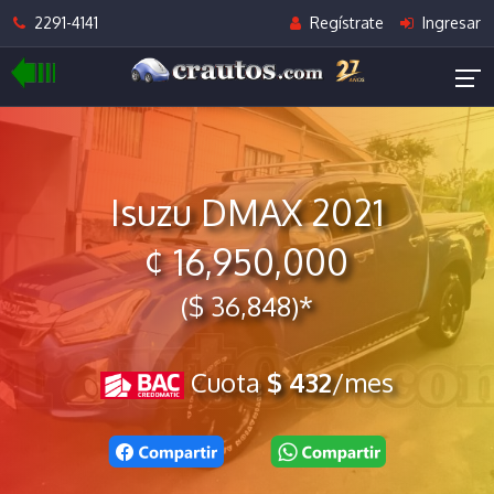
2291-4141
Regístrate
Ingresar
Isuzu DMAX 2021
¢ 16,950,000
($ 36,848)*
Cuota
$ 432
/mes