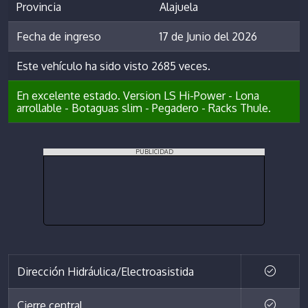
Provincia
Alajuela
Fecha de ingreso
17 de Junio del 2026
Este vehículo ha sido visto 2685 veces.
En excelente estado. Version LS Hi-Power - Lona
arrollable - Botaguas slim - Pegadero - Racks Thule.
PUBLICIDAD
Dirección Hidráulica/Electroasistida
Cierre central