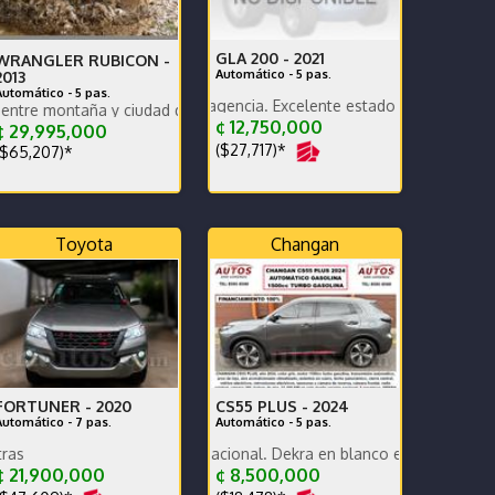
GLA 200 -
2021
WRANGLER RUBICON -
Automático - 5 pas.
2013
Automático - 5 pas.
Mantenimiento en agencia. Excelente estado de pintura. Precio negoc
ontaña y ciudad que atrae miradas - NO RECIBO CARRO
¢ 12,750,000
 29,995,000
($27,717)*
$65,207)*
Toyota
Changan
FORTUNER -
2020
CS55 PLUS -
2024
Automático - 7 pas.
Automático - 5 pas.
 y mecánica, un dueño, ganga, financiamos
Poco KM, versión nacional. Dekra en blanco exc estado carrocería y 
Excelente estado extras
 21,900,000
¢ 8,500,000