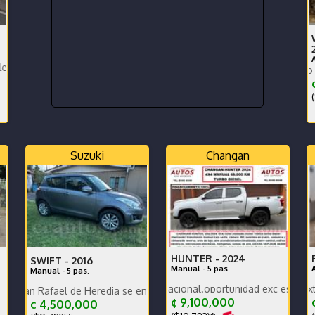
der motivo salgo del país
El equilibro perfecto entre m
¢
(
Suzuki
Changan
HUNTER -
2024
SWIFT -
2016
Manual - 5 pas.
Manual - 5 pas.
Poco KM, versión nacional.oportunidad exc estado carrocería
fael de Heredia se encuentra en excelente estado SE RECIBE
de por falta de uso
¢ 9,100,000
¢
¢ 4,500,000