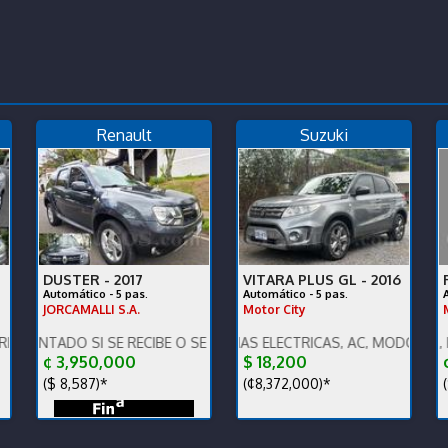
Renault
Suzuki
DUSTER -
2017
VITARA PLUS GL -
2016
Automático - 5 pas.
Automático - 5 pas.
JORCAMALLI S.A.
Motor City
 !!!
O SI SE RECIBE O SE FINANCIA EL PRECIO VARIA !!!
GL PLUS, VENTANAS ELECTRICAS, AC, MODOS DE MANEJO, BT
ENGLISH SPOKEN, IG: ZMOTO
¢ 3,950,000
$ 18,200
¢
($ 8,587)*
(¢8,372,000)*
(