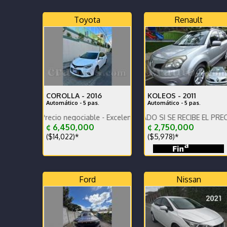
Toyota
Renault
COROLLA -
2016
KOLEOS -
2011
Automático - 5 pas.
Automático - 5 pas.
 - Precio negociable - Excelente estado
!!! PRECIO DE CONTADO SI SE RECIBE EL PRECIO VARIA !!
!!!! PRECIO DE CONTADO S
¢ 6,450,000
¢ 2,750,000
($14,022)*
($5,978)*
Ford
Nissan