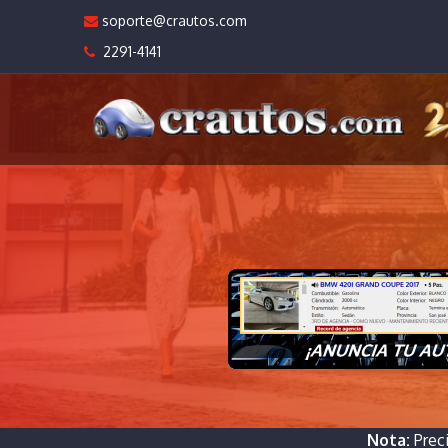
soporte@crautos.com
2291-4141
Nota:
Prec