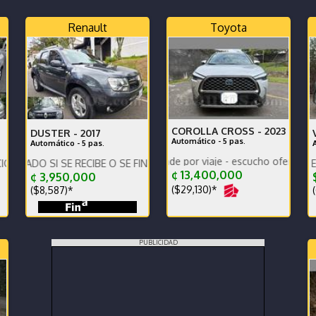
Renault
Toyota
COROLLA CROSS -
2023
DUSTER -
2017
Automático - 5 pas.
Automático - 5 pas.
Único dueño - se vende por viaje - escucho ofertas
!
I SE RECIBE O SE FINANCIA EL PRECIO VARIA !!!
GL PLUS, VENTANAS ELECTRICAS
E
¢ 13,400,000
¢ 3,950,000
$
($29,130)*
($8,587)*
(
PUBLICIDAD