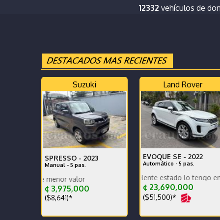
12332
vehículos de do
Suzuki
Land Rover
EVOQUE SE -
2022
SPRESSO -
2023
Automático - 5 pas.
Manual - 5 pas.
Record Agencia excelente estado lo tengo en belen her
MIDNIGHT EDITION - recor
Se recibe vehículo de menor v
¢ 23,690,000
¢ 3,975,000
($51,500)*
($8,641)*