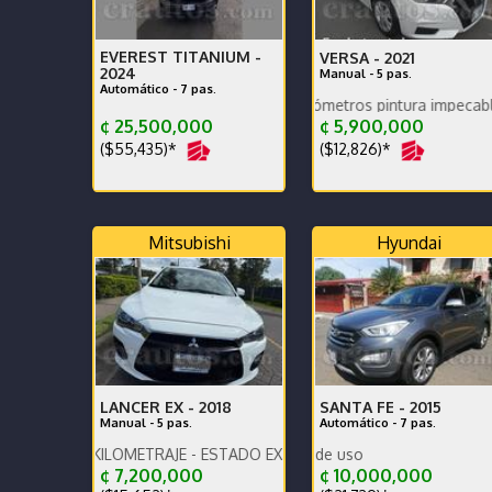
EVEREST TITANIUM -
VERSA -
2021
2024
Manual - 5 pas.
Automático - 7 pas.
Exc estado pocos kilómetros pintura impecable urge ven
¢ 25,500,000
¢ 5,900,000
($55,435)*
($12,826)*
Mitsubishi
Hyundai
LANCER EX -
2018
SANTA FE -
2015
Manual - 5 pas.
Automático - 7 pas.
O KILOMETRAJE - ESTADO EXCELENTE -
Se encuentra en San Ra
Se ven
¢ 7,200,000
¢ 10,000,000