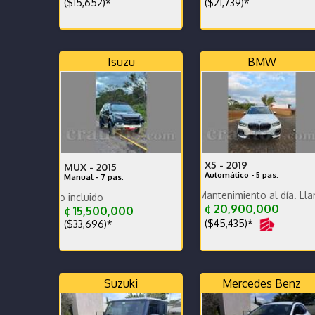
($15,652)*
($21,739)*
Isuzu
BMW
X5 -
2019
MUX -
2015
Automático - 5 pas.
Manual - 7 pas.
Excelente estado. Mantenimiento al día. Llantas vient
Dekra al día por dos añ
Precio con traspaso incluido
¢ 20,900,000
¢ 15,500,000
($45,435)*
($33,696)*
Suzuki
Mercedes Benz