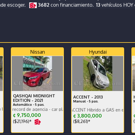
nde escoger.
3682
con financiamiento.
13
vehículos HOY
Nissan
Hyundai
QASHQAI MIDNIGHT
ACCENT -
2013
EDITION -
2021
Manual - 5 pas.
Automático - 5 pas.
edia
Ú
d de agencia - car play - poco km un solo dueño
alor
Se vende HYUNDAI ACCENT Hibrido a GAS en excelente estado 
¢ 9,750,000
¢
¢ 3,800,000
(
($21,196)*
($8,261)*