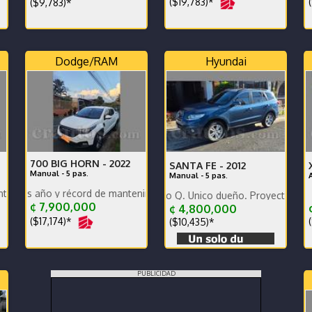
($19,783)*
(
($9,783)*
Dodge/RAM
Hyundai
700 BIG HORN -
2022
SANTA FE -
2012
Manual - 5 pas.
Manual - 5 pas.
iuno doble medida. Unico dueño
o y récord de mantenimientos de agencia s.
Comprado en Grupo Q. Único dueño. Proyectores Biled. Panta
¢ 7,900,000
¢
¢ 4,800,000
($17,174)*
(
($10,435)*
PUBLICIDAD