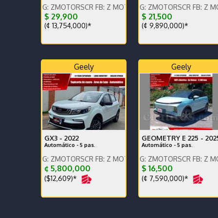
, IG: ZMOTORSCR FB: Z MOTORS. Contáctenos x WhatsApp.
ENGLISH SPOKEN, IG: ZMOTORSCR FB: Z MOTORS. Co
ENGLISH SPOKEN, IG: 
$ 29,900
$ 21,500
(¢ 13,754,000)*
(¢ 9,890,000)*
Geely
Geely
GX3 -
2022
GEOMETRY E 225 -
202
Automático - 5 pas.
Automático - 5 pas.
, IG: ZMOTORSCR FB: Z MOTORS. Contáctenos x WhatsApp.
ENGLISH SPOKEN, IG: ZMOTORSCR FB: Z MOTORS. Co
ENGLISH SPOKEN, IG: 
¢ 5,800,000
$ 16,500
($12,609)*
(¢ 7,590,000)*