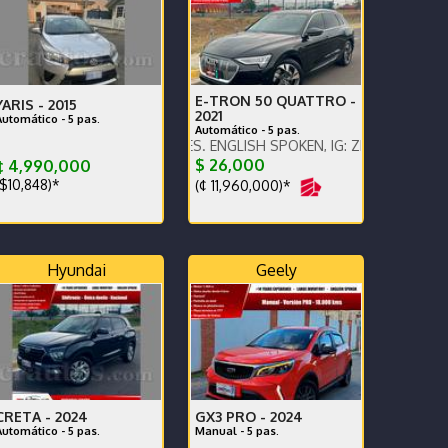
E-TRON 50 QUATTRO -
YARIS -
2015
2021
Automático - 5 pas.
Automático - 5 pas.
PRECIO EN DOLARES. ENGLISH SPOKEN, IG: ZMOTORSCR FB: Z MOTO
$ 26,000
¢ 4,990,000
$10,848)*
(¢ 11,960,000)*
Hyundai
Geely
CRETA -
2024
GX3 PRO -
2024
Automático - 5 pas.
Manual - 5 pas.