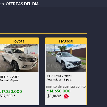
 en
OFERTAS DEL DIA.
Toyota
Hyundai
TUCSON -
2023
HILUX -
2017
Automático - 5 pas.
Manual - 5 pas.
nico dueño mantenimiento de agencia con todas las recomendaciones
Precio negociable
¢ 14,650,000
 17,250,000
($31,848)*
$37,500)*