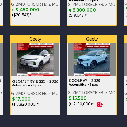
Automático - 5 pas.
ENGLISH SPOKEN, IG: ZMOTOR
ntáctenos x WhatsApp.
ZMOTORSCR FB: Z MOTORS. Contáctenos x WhatsApp.
ENGLISH SPOKEN, IG: ZMOTORSCR FB: Z MOTORS. Contácten
¢ 9,450,000
¢ 8,300,000
(
($20,543)*
($18,043)*
Geely
Geely
5
COOLRAY -
2023
GEOMETRY E 225 -
2026
Automático - 5 pas.
Automático - 5 pas.
ntáctenos x WhatsApp.
ENGLISH SPOKEN, IG: ZMOTORSCR FB: Z MOTORS. Contácten
ZMOTORSCR FB: Z MOTORS. Contáctenos x WhatsApp.
ENGLISH SPOKEN, IG: ZMOTOR
$ 15,500
$ 17,000
¢
(¢ 7,130,000)*
(¢ 7,820,000)*
(