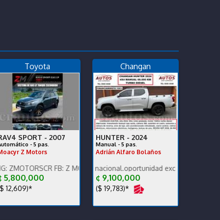
Toyota
Changan
RAV4 SPORT -
2007
HUNTER -
2024
Automático - 5 pas.
Manual - 5 pas.
Moacyr Z Motors
Adrián Alfaro Bolaños
, ALL GRIP
RSCR FB: Z MOTORS. Contáctenos x WhatsApp.
Poco KM, versión nacional.oportunidad exc estado carrocería y mec
 5,800,000
¢ 9,100,000
$ 12,609)*
($ 19,783)*