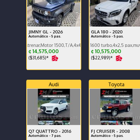
JIMNY GL -
2026
GLA 180 -
2020
Automático - 5 pas.
Automático - 5 pas.
 estrenar,Motor 1500,T/A,4x4,carplay,alfombras bandeja,pocos km.
Única dueña,Motor 1600 turbo,4x2,5 pax,muy poco km
¢ 14,575,000
¢ 10,575,000
($31,685)*
($22,989)*
Audi
Toyota
Q7 QUATTRO -
2016
FJ CRUISER -
2008
Automático - 7 pas.
Automático - 5 pas.