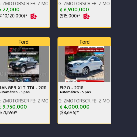
SCR FB: Z MOTORS. Contáctenos x WhatsApp.
ENGLISH SPOKEN, IG: ZMOTORSCR FB: Z MOTORS. Contáctenos x W
os x WhatsApp.
$ 22,000
¢ 6,900,000
¢ 10,120,000)*
($15,000)*
Ford
Ford
RANGER XLT TDI -
2011
FIGO -
2018
Automático - 5 pas.
Automático - 5 pas.
os x WhatsApp.
SCR FB: Z MOTORS. Contáctenos x WhatsApp.
ENGLISH SPOKEN, IG: ZMOTORSCR FB: Z MOTORS. Contáctenos x W
 9,750,000
¢ 4,000,000
$21,196)*
($8,696)*