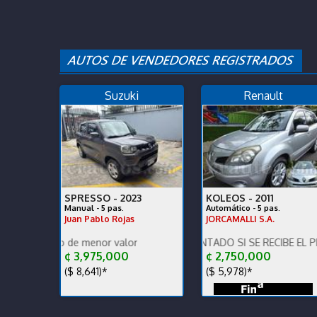
Suzuki
Renault
SPRESSO -
2023
KOLEOS -
2011
Manual - 5 pas.
Automático - 5 pas.
Juan Pablo Rojas
JORCAMALLI S.A.
culo de menor valor
!!! PRECIO DE CONTADO SI SE RECIBE EL PRECIO VARIA
!!!! PRECIO DE CONTAD
¢ 3,975,000
¢ 2,750,000
($ 8,641)*
($ 5,978)*