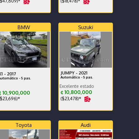
$47,609)*
($18,478)*
BMW
Suzuki
JUMPY -
2021
X1 -
2017
Automático - 5 pas.
Automático - 5 pas.
Record de agencia Excelente estado
lla Pioneer y cámara de reversa
¢ 10,800,000
 10,900,000
($23,478)*
$23,696)*
Toyota
Audi