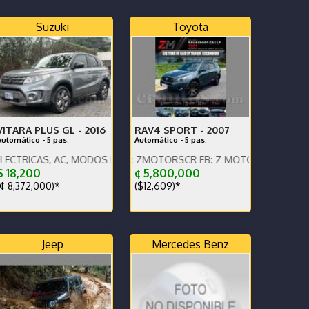
Suzuki
Toyota
VITARA PLUS GL -
2016
RAV4 SPORT -
2007
Automático - 5 pas.
Automático - 5 pas.
, AC, MODOS DE MANEJO, BT, ALL GRIP
NGLISH SPOKEN, IG: ZMOTORSCR FB: Z MOTORS. Contáctenos x Wha
 18,200
¢ 5,800,000
¢ 8,372,000)*
($12,609)*
Jeep
Mercedes Benz