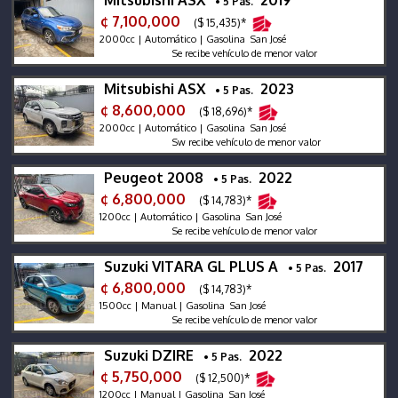
• 5 Pas.
¢ 7,100,000
($ 15,435)*
2000cc | Automático | Gasolina San José
Se recibe vehículo de menor valor
Mitsubishi ASX
2023
• 5 Pas.
¢ 8,600,000
($ 18,696)*
2000cc | Automático | Gasolina San José
Sw recibe vehículo de menor valor
Peugeot 2008
2022
• 5 Pas.
¢ 6,800,000
($ 14,783)*
1200cc | Automático | Gasolina San José
Se recibe vehículo de menor valor
Suzuki VITARA GL PLUS A
2017
• 5 Pas.
¢ 6,800,000
($ 14,783)*
1500cc | Manual | Gasolina San José
Se recibe vehículo de menor valor
Suzuki DZIRE
2022
• 5 Pas.
¢ 5,750,000
($ 12,500)*
1200cc | Manual | Gasolina San José