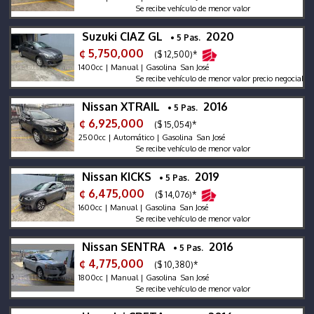
Se recibe vehículo de menor valor
Suzuki CIAZ GL
2020
• 5 Pas.
¢ 5,750,000
($ 12,500)*
1400cc | Manual | Gasolina San José
Se recibe vehículo de menor valor precio negociable
Nissan XTRAIL
2016
• 5 Pas.
¢ 6,925,000
($ 15,054)*
2500cc | Automático | Gasolina San José
Se recibe vehículo de menor valor
Nissan KICKS
2019
• 5 Pas.
¢ 6,475,000
($ 14,076)*
1600cc | Manual | Gasolina San José
Se recibe vehículo de menor valor
Nissan SENTRA
2016
• 5 Pas.
¢ 4,775,000
($ 10,380)*
1800cc | Manual | Gasolina San José
Se recibe vehículo de menor valor