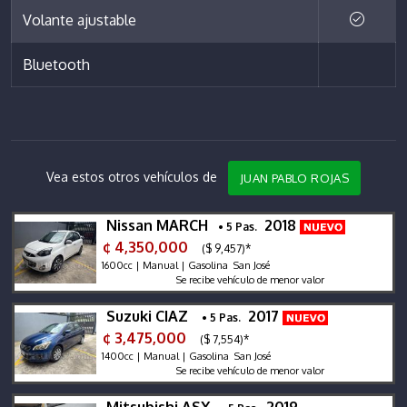
Volante ajustable
Bluetooth
Vea estos otros vehículos de
JUAN PABLO ROJAS
Nissan MARCH
2018
• 5 Pas.
¢ 4,350,000
($ 9,457)*
1600cc | Manual | Gasolina San José
Se recibe vehículo de menor valor
Suzuki CIAZ
2017
• 5 Pas.
¢ 3,475,000
($ 7,554)*
1400cc | Manual | Gasolina San José
Se recibe vehículo de menor valor
Mitsubishi ASX
2019