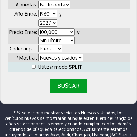
# puertas:
Año Entre:
y
Precio Entre:
y
Ordenar por:
*Mostrar:
Utilizar modo
SPLIT
BUSCAR
*
Si selecciona mostrar vehículos Nuevos y Usados, los
vehículos nuevos se mostrarán aunque estén fuera del rango de
años seleccionados, siempre y cuando cumplan con los demás
criterios de búsqueda seleccionados. Actualmente estamos
incluyendo las marcas Aion, Audi, Changan, Hyundai, JAC, Suzuki