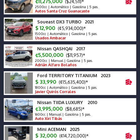
¢11,275,000
($24,511)*
2500cc | Automático | Gasolina | 5 pas.
Autos Santa Cruz Guanacaste
Soueast DX3 TURBO 2021
$ 12,900
(¢5,934,000)*
1500cc | Automático | Gasolina | 5 pas.
Usados Ambacar
Nissan QASHQAI 2017
¢5,500,000
($11,957)*
2000cc | Manual | Gasolina | 5 pas.
Adrián Alfaro Bolaños
Ford TERRITORY TITANIUM 2023
$ 33,990
(¢15,635,400)*
1800cc | Automático | Gasolina | 5 pas.
Javier Quirós Corrales
Nissan TIIDA LUXURY 2010
¢3,995,000
($8,685)*
1600cc | Manual | Gasolina | 5 pas.
Auto Xiri Tibás
Mini ACEMAN 2025
$ 32,000
(¢14,720,000)*