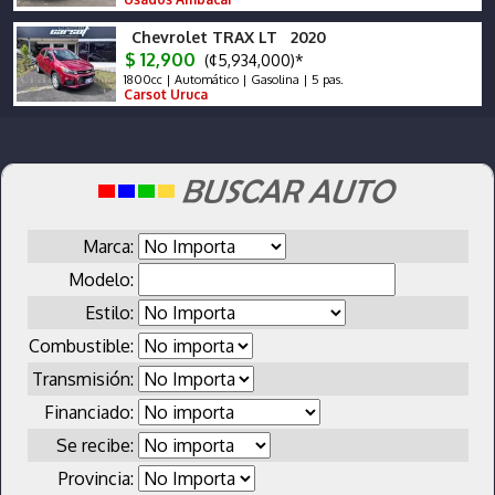
Chevrolet TRAX LT 2020
$ 12,900
(¢5,934,000)*
1800cc | Automático | Gasolina | 5 pas.
Carsot Uruca
Marca:
Modelo:
Estilo:
Combustible:
Transmisión:
Financiado:
Se recibe:
Provincia: