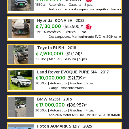
1550cc | Automático | Gasolina | 5 pas.
Turbo .carro cómodo seguro con magnífico desempeño
Hyundai KONA EV 2022
¢ 7,130,000
($15,500)*
0cc | Automático | Eléctrico | 5 pas.
Dos cargadores. Mantenimiento EVOne. SOH ochenta y cinco p
Toyota RUSH 2018
¢ 7,900,000
($17,174)*
1500cc | Manual | Gasolina | 5 pas.
Land Rover EVOQUE PURE SI4 2017
¢ 10,000,000
($21,739)*
2000cc | Automático | Gasolina | 5 pas.
Ganga…excelente estado
BMW M235I 2016
¢ 17,000,000
($36,957)*
3000cc | Automático | Gasolina | 4 pas.
Año 2016 Motor N55 3000cc TURBO AUTOMÁTICO Cambios en e
Foton AUMARK S 1217 2025