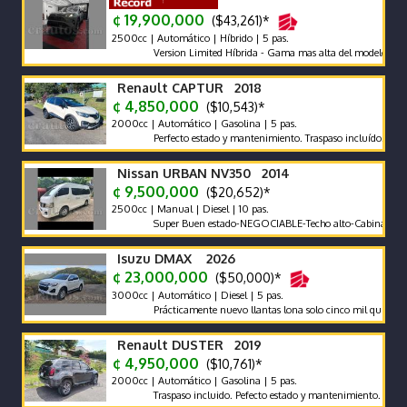
¢ 19,900,000
($43,261)*
2500cc | Automático | Híbrido | 5 pas.
Version Limited Híbrida - Gama mas alta del modelo. Protecci
Renault CAPTUR 2018
¢ 4,850,000
($10,543)*
2000cc | Automático | Gasolina | 5 pas.
Perfecto estado y mantenimiento. Traspaso incluído.
Nissan URBAN NV350 2014
¢ 9,500,000
($20,652)*
2500cc | Manual | Diesel | 10 pas.
Super Buen estado-NEGOCIABLE-Techo alto-Cabina ancha-Pan
Isuzu DMAX 2026
¢ 23,000,000
($50,000)*
3000cc | Automático | Diesel | 5 pas.
Prácticamente nuevo llantas lona solo cinco mil quinientos km
Renault DUSTER 2019
¢ 4,950,000
($10,761)*
2000cc | Automático | Gasolina | 5 pas.
Traspaso incluido. Pefecto estado y mantenimiento. Garantia