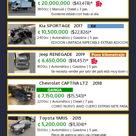
¢ 20,000,000
($43,478)*
3800cc | Manual | Diesel | 3 pas.
Excelente estado con todo al día
Kia SPORTAGE 2017
¢ 10,500,000
($22,826)*
2400cc | Automático | Gasolina | 5 pas.
EDICION LIMITADA IMPECABLE EXTRAS ADICIONALES
Jeep RENEGADE 2019
¢ 6,650,000
($14,457)*
1800cc | Automático | Gasolina | 5 pas.
Se necesita vender por salir del país está muy buen cuidado
Chevrolet CAPTIVA LTZ 2018
¢ 7,150,000
($15,543)*
2200cc | Automático | Diesel | 7 pas.
COMO NUEVO AWD CUERO EXTRAS SIETE PASAJEROS
Toyota YARIS 2015
¢ 5,200,000
($11,304)*
1500cc | Automático | Gasolina | 5 pas.
Recor de agencia poco uso impecable