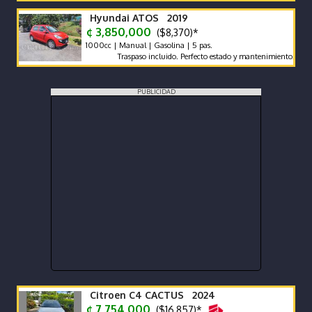
Hyundai ATOS 2019
¢ 3,850,000
($8,370)*
1000cc | Manual | Gasolina | 5 pas.
Traspaso incluido. Perfecto estado y mantenimiento.
PUBLICIDAD
Citroen C4 CACTUS 2024
¢ 7,754,000
($16,857)*