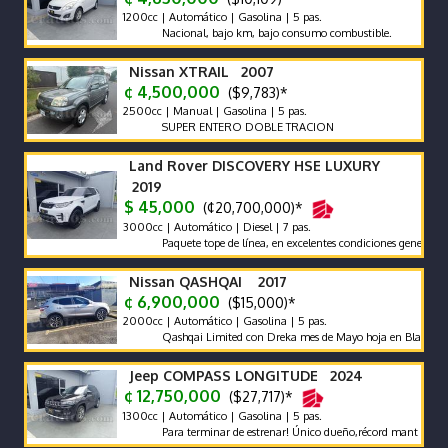
1200cc | Automático | Gasolina | 5 pas.
Nacional, bajo km, bajo consumo combustible.
Nissan XTRAIL 2007
¢ 4,500,000
($9,783)*
2500cc | Manual | Gasolina | 5 pas.
SUPER ENTERO DOBLE TRACION
Land Rover DISCOVERY HSE LUXURY
2019
$ 45,000
(¢20,700,000)*
3000cc | Automático | Diesel | 7 pas.
Paquete tope de línea, en excelentes condiciones generales. Fina
Nissan QASHQAI 2017
¢ 6,900,000
($15,000)*
2000cc | Automático | Gasolina | 5 pas.
Qashqai Limited con Dreka mes de Mayo hoja en Blanco
Jeep COMPASS LONGITUDE 2024
¢ 12,750,000
($27,717)*
1300cc | Automático | Gasolina | 5 pas.
Para terminar de estrenar! Único dueño,récord mant agencia,mu