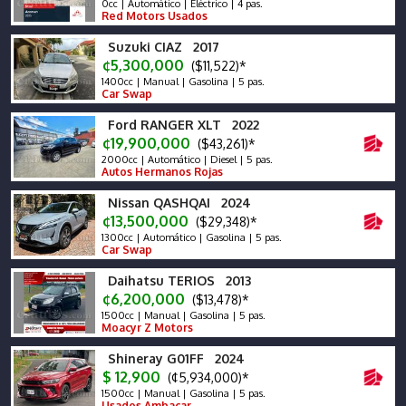
0cc | Automático | Eléctrico | 4 pas.
Red Motors Usados
Suzuki CIAZ 2017
¢5,300,000
($11,522)*
1400cc | Manual | Gasolina | 5 pas.
Car Swap
Ford RANGER XLT 2022
¢19,900,000
($43,261)*
2000cc | Automático | Diesel | 5 pas.
Autos Hermanos Rojas
Nissan QASHQAI 2024
¢13,500,000
($29,348)*
1300cc | Automático | Gasolina | 5 pas.
Car Swap
Daihatsu TERIOS 2013
¢6,200,000
($13,478)*
1500cc | Manual | Gasolina | 5 pas.
Moacyr Z Motors
Shineray G01FF 2024
$ 12,900
(¢5,934,000)*
1500cc | Manual | Gasolina | 5 pas.
Usados Ambacar