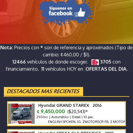
Nota:
Precios con
*
son de referencia y aproximados (Tipo de
cambio: ¢460.00 / $1).
12466
vehículos de donde escoger.
3705
con
financiamiento.
11
vehículos HOY en
OFERTAS DEL DIA.
Hyundai GRAND STAREX 2016
¢ 9,450,000
($20,543)*
2500cc | Automático | Diesel | 10 pas.
ENGLISH SPOKEN, IG: ZMOTORSCR FB: Z MOTORS. Contácte