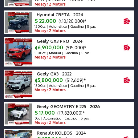
1600cc | Automático | Gasolina | 5 pas.
Moacyr Z Motors
Hyundai CRETA 2024
$ 22,000
(¢10,120,000)*
1500cc | Automático | Gasolina | 5 pas.
Moacyr Z Motors
Geely GX3 PRO 2024
¢6,900,000
($15,000)*
1500cc | Manual | Gasolina | 5 pas.
Moacyr Z Motors
Geely GX3 2022
¢5,800,000
($12,609)*
1500cc | Automático | Gasolina | 5 pas.
Moacyr Z Motors
Geely GEOMETRY E 225 2026
$ 17,000
(¢7,820,000)*
0cc | Automático | Eléctrico | 5 pas.
Moacyr Z Motors
Renault KOLEOS 2024