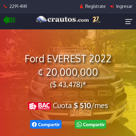
2291-4141
Regístrate
Ingresar
Ford EVEREST 2022
¢ 20,000,000
($ 43,478)*
Cuota
$ 510
/mes