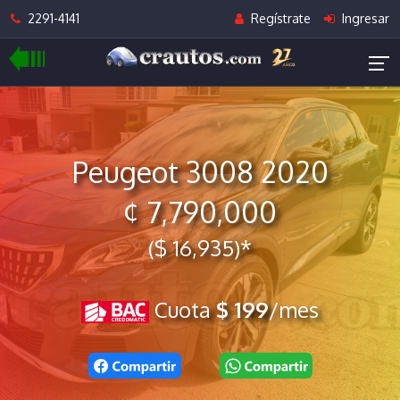
2291-4141
Regístrate
Ingresar
Peugeot 3008 2020
¢ 7,790,000
($ 16,935)*
Cuota
$ 199
/mes