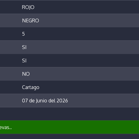
ROJO
NEGRO
5
SI
SI
NO
Cartago
07 de Junio del 2026
evas..