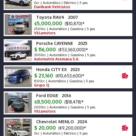
0cc | Automático | Eléctrico | 5 pas.
Davibank Vehículos
Toyota RAV4 2007
¢5,000,000
($10,870)*
2500cc | Automático | Gasolina | 5 pas.
Villamotors
Porsche CAYENNE 2025
$ 116,000
(¢53,360,000)*
3000cc | Automático | Gasolina | 5 pas.
Automotriz Alemana S.A.
Honda CITY EX 2023
$ 23,160
(¢10,653,600)*
1500cc | Automático | Gasolina | 5 pas.
Grupo Q
Ford EDGE 2016
¢8,500,000
($18,478)*
2000cc | Automático | Gasolina | 5 pas.
Villamotors
Chevrolet MENLO 2024
$ 20,000
(¢9,200,000)*
0cc | Automático | Eléctrico | 5 pas.