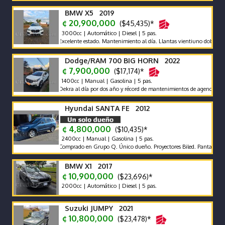
BMW X5 2019
¢ 20,900,000
($45,435)*
3000cc | Automático | Diesel | 5 pas.
Excelente estado. Mantenimiento al día. Llantas vientiuno doble medida.
Dodge/RAM 700 BIG HORN 2022
¢ 7,900,000
($17,174)*
1400cc | Manual | Gasolina | 5 pas.
Dekra al día por dos año y récord de mantenimientos de agencia s.
Hyundai SANTA FE 2012
¢ 4,800,000
($10,435)*
2400cc | Manual | Gasolina | 5 pas.
Comprado en Grupo Q. Único dueño. Proyectores Biled. Pantalla Pioneer 
BMW X1 2017
¢ 10,900,000
($23,696)*
2000cc | Automático | Diesel | 5 pas.
Suzuki JUMPY 2021
¢ 10,800,000
($23,478)*