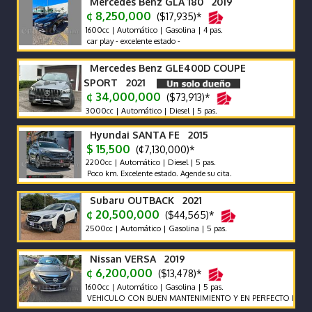
Mercedes Benz GLA 180 2019
¢ 8,250,000
($17,935)*
1600cc | Automático | Gasolina | 4 pas.
car play - excelente estado -
Mercedes Benz GLE400D COUPE
SPORT 2021
¢ 34,000,000
($73,913)*
3000cc | Automático | Diesel | 5 pas.
Hyundai SANTA FE 2015
$ 15,500
(¢7,130,000)*
2200cc | Automático | Diesel | 5 pas.
Poco km. Excelente estado. Agende su cita.
Subaru OUTBACK 2021
¢ 20,500,000
($44,565)*
2500cc | Automático | Gasolina | 5 pas.
Nissan VERSA 2019
¢ 6,200,000
($13,478)*
1600cc | Automático | Gasolina | 5 pas.
VEHICULO CON BUEN MANTENIMIENTO Y EN PERFECTO ESTADO