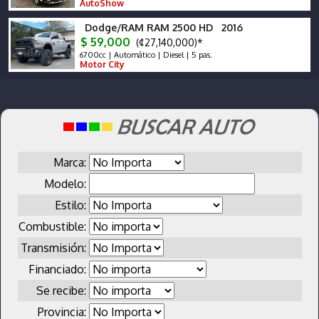
AutoShow
Dodge/RAM RAM 2500 HD 2016
$ 59,000
(¢27,140,000)*
6700cc | Automático | Diesel | 5 pas.
Motor City
Marca:
Modelo:
Estilo:
Combustible:
Transmisión:
Financiado:
Se recibe:
Provincia: