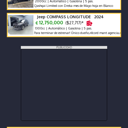
2000cc | Automático | Gasolina | 5 pas.
Qashqai Limited con Dreka mes de Mayo hoja en Blanco
Jeep COMPASS LONGITUDE 2024
¢ 12,750,000
($27,717)*
1300cc | Automático | Gasolina | 5 pas.
Para terminar de estrenar! Único dueño,récord mant agencia,muy bajo km
PUBLICIDAD