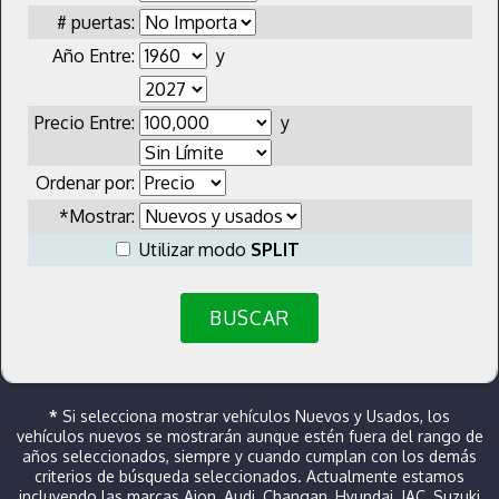
# puertas:
Año Entre:
y
Precio Entre:
y
Ordenar por:
*Mostrar:
Utilizar modo
SPLIT
BUSCAR
*
Si selecciona mostrar vehículos Nuevos y Usados, los
vehículos nuevos se mostrarán aunque estén fuera del rango de
años seleccionados, siempre y cuando cumplan con los demás
criterios de búsqueda seleccionados. Actualmente estamos
incluyendo las marcas Aion, Audi, Changan, Hyundai, JAC, Suzuki