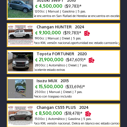
Suzuki SWIFT 2016
¢ 4,500,000
($9,783)*
1200cc | Manual | Gasolina | 5 pas.
Se encuentra en San Rafael de Heredia se encuentra en excelente estado 
Changan HUNTER 2024
¢ 9,100,000
($19,783)*
1900cc | Manual | Diesel | 5 pas.
Poco KM, versión nacional.oportunidad exc estado carrocería y mecánica
Toyota FORTUNER 2020
¢ 21,900,000
($47,609)*
2800cc | Automático | Diesel | 7 pas.
Excelente estado extras
Isuzu MUX 2015
¢ 15,500,000
($33,696)*
2500cc | Manual | Diesel | 7 pas.
Precio con traspaso incluido
Changan CS55 PLUS 2024
¢ 8,500,000
($18,478)*
1500cc | Automático | Gasolina | 5 pas.
Poco KM, versión nacional. Dekra en blanco exc estado carrocería y mecá