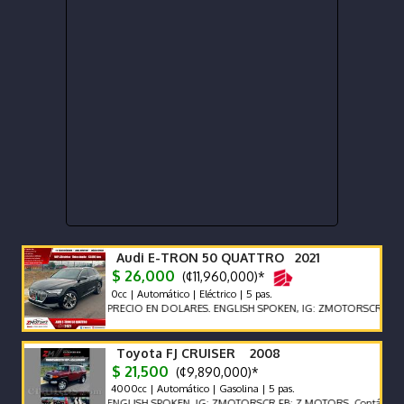
Audi E-TRON 50 QUATTRO 2021
$ 26,000
(¢11,960,000)*
0cc | Automático | Eléctrico | 5 pas.
PRECIO EN DOLARES. ENGLISH SPOKEN, IG: ZMOTORSCR FB: Z MOTO
Toyota FJ CRUISER 2008
$ 21,500
(¢9,890,000)*
4000cc | Automático | Gasolina | 5 pas.
ENGLISH SPOKEN, IG: ZMOTORSCR FB: Z MOTORS. Contáctenos x Wh