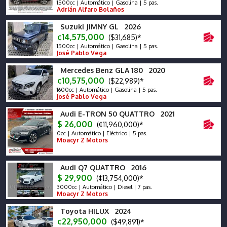
1500cc | Automático | Gasolina | 5 pas.
Adrián Alfaro Bolaños
Suzuki JIMNY GL 2026
¢14,575,000
($31,685)*
1500cc | Automático | Gasolina | 5 pas.
José Pablo Vega
Mercedes Benz GLA 180 2020
¢10,575,000
($22,989)*
1600cc | Automático | Gasolina | 5 pas.
José Pablo Vega
Audi E-TRON 50 QUATTRO 2021
$ 26,000
(¢11,960,000)*
0cc | Automático | Eléctrico | 5 pas.
Moacyr Z Motors
Audi Q7 QUATTRO 2016
$ 29,900
(¢13,754,000)*
3000cc | Automático | Diesel | 7 pas.
Moacyr Z Motors
Toyota HILUX 2024
¢22,950,000
($49,891)*