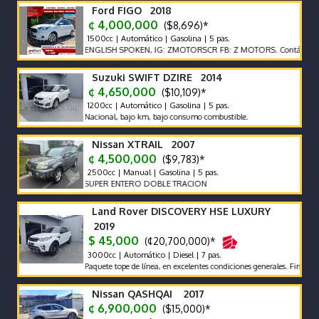
Ford FIGO 2018
¢ 4,000,000
($8,696)*
1500cc | Automático | Gasolina | 5 pas.
ENGLISH SPOKEN, IG: ZMOTORSCR FB: Z MOTORS. Contáctenos x Wh
Suzuki SWIFT DZIRE 2014
¢ 4,650,000
($10,109)*
1200cc | Automático | Gasolina | 5 pas.
Nacional, bajo km, bajo consumo combustible.
Nissan XTRAIL 2007
¢ 4,500,000
($9,783)*
2500cc | Manual | Gasolina | 5 pas.
SUPER ENTERO DOBLE TRACION
Land Rover DISCOVERY HSE LUXURY
2019
$ 45,000
(¢20,700,000)*
3000cc | Automático | Diesel | 7 pas.
Paquete tope de línea, en excelentes condiciones generales. Financiamient
Nissan QASHQAI 2017
¢ 6,900,000
($15,000)*