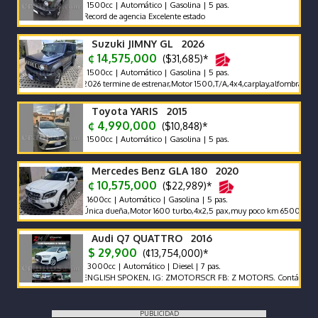
1500cc | Automático | Gasolina | 5 pas.
Record de agencia Excelente estado
Suzuki JIMNY GL 2026
¢ 14,575,000
($31,685)*
1500cc | Automático | Gasolina | 5 pas.
2026 termine de estrenar,Motor 1500,T/A,4x4,carplay,alfombras bandeja,
Toyota YARIS 2015
¢ 4,990,000
($10,848)*
1500cc | Automático | Gasolina | 5 pas.
Mercedes Benz GLA 180 2020
¢ 10,575,000
($22,989)*
1600cc | Automático | Gasolina | 5 pas.
Única dueña,Motor 1600 turbo,4x2,5 pax,muy poco km 65000 km,súper
Audi Q7 QUATTRO 2016
$ 29,900
(¢13,754,000)*
3000cc | Automático | Diesel | 7 pas.
ENGLISH SPOKEN, IG: ZMOTORSCR FB: Z MOTORS. Contáctenos x Wh
PUBLICIDAD