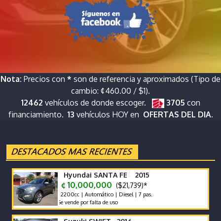
Nota:
Precios con
*
son de referencia y aproximados (Tipo de
cambio: ¢460.00 / $1).
12462
vehículos de donde escoger.
3705
con
financiamiento.
13
vehículos HOY en
OFERTAS DEL DIA.
Hyundai SANTA FE 2015
¢ 10,000,000
($21,739)*
2200cc | Automático | Diesel | 7 pas.
Se vende por falta de uso