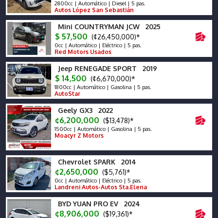
2800cc | Automático | Diesel | 5 pas.
Autos López San Sebastián
Mini COUNTRYMAN JCW 2025
$ 57,500
(¢26,450,000)*
0cc | Automático | Eléctrico | 5 pas.
Red Motors Usados
Jeep RENEGADE SPORT 2019
$ 14,500
(¢6,670,000)*
1800cc | Automático | Gasolina | 5 pas.
AutoStar
Geely GX3 2022
¢6,200,000
($13,478)*
1500cc | Automático | Gasolina | 5 pas.
Moacyr Z Motors
Chevrolet SPARK 2014
¢2,650,000
($5,761)*
0cc | Automático | Eléctrico | 5 pas.
Landreni Autos-Autos Sta.Elena
BYD YUAN PRO EV 2024
¢8,906,000
($19,361)*