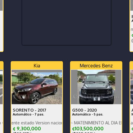
En excelente estado mecanico. 
¢
(
Kia
Mercedes Benz
SORENTO -
2017
G500 -
2020
Automático - 7 pas.
Automático - 5 pas.
M
ta Eléctrica Cámara 540 Sensores FINANCIO
 estado Version nacional Nada que hacerle
UNICO PROPIETARIO- MATENIMIENTO AL DIA EN AGENCIA
¢ 9,300,000
¢103,500,000