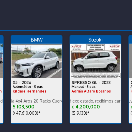
BMW
Suzuki
X5 -
2026
SPRESSO GL -
2023
Automático - 5 pas.
Manual - 5 pas.
n
Kildare Hernandez
Adrián Alfaro Bolaños
e o se financia
nimiento preventivo hecho
x4 Aros 20 Racks Cuero Compuerta Eléctrica Cámara 540 Sensores F
Precio oportunidad exc estado, recibimos carros, damos garan
Está impecable. Muy cuidado.
$ 103,500
¢ 4,200,000
¢
(¢47,610,000)*
($ 9,130)*
(