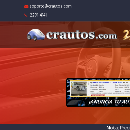
soporte@crautos.com
2291-4141
Nota:
Prec