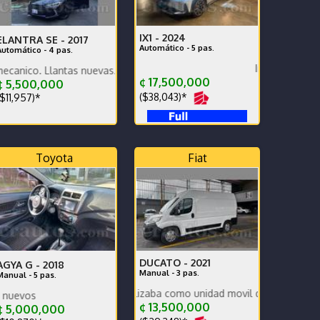
IX1 -
2024
ELANTRA SE -
2017
Automático - 5 pas.
Automático - 4 pas.
Impecable urge vender
Llantas nuevas. Se traspasa deuda de Grupo Q.
¢ 17,500,000
 5,500,000
($38,043)*
$11,957)*
Toyota
Fiat
DUCATO -
2021
AGYA G -
2018
Manual - 3 pas.
Manual - 5 pas.
uy poco uso se utilizaba como unidad movil de video
Llantas frenos bateria nuevos
¢ 13,500,000
¢ 5,000,000