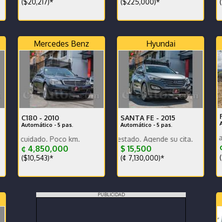
($20,217)*
($225,000)*
(
Mercedes Benz
Hyundai
C180 -
2010
SANTA FE -
2015
Automático - 5 pas.
Automático - 5 pas.
Nuevo comprado en agencia garan
o total.
dado. Poco km.
Poco km. Excelente estado. Agende su cita.
¢
¢ 4,850,000
$ 15,500
(
($10,543)*
(¢ 7,130,000)*
PUBLICIDAD