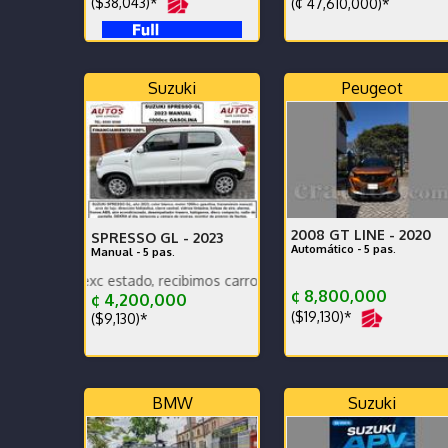
($38,043)*
(¢ 47,610,000)*
Suzuki
Peugeot
2008 GT LINE -
2020
SPRESSO GL -
2023
Automático - 5 pas.
Manual - 5 pas.
d exc estado, recibimos carros, damos garantia, ganga, financiamient
Está impecable. Muy cui
¢ 8,800,000
¢ 4,200,000
($19,130)*
($9,130)*
BMW
Suzuki