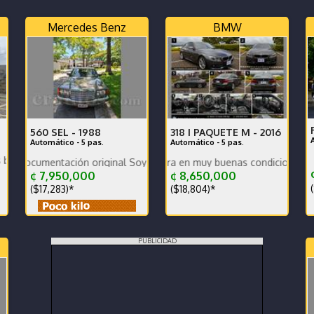
Mercedes Benz
BMW
560 SEL -
1988
318 I PAQUETE M -
2016
Automático - 5 pas.
Automático - 5 pas.
- polarizado seguridad - un solo dueño
En 
mentación original Soy el segundo propietario.
El vehículo se encuentra en muy buenas condiciones tanto mecán
¢
¢ 7,950,000
¢ 8,650,000
(
($17,283)*
($18,804)*
PUBLICIDAD