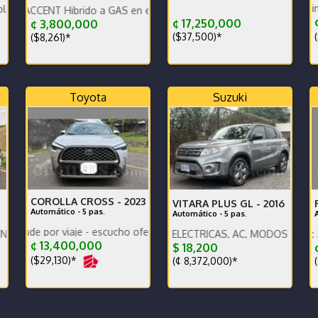
Único dueño mantenimiento de a
o km un solo dueño
T Hibrido a GAS en excelente estado Precio negociable
T
¢
¢ 17,250,000
¢ 3,800,000
(
($37,500)*
($8,261)*
Toyota
Suzuki
COROLLA CROSS -
2023
VITARA PLUS GL -
2016
Automático - 5 pas.
Automático - 5 pas.
or viaje - escucho ofertas
PRECIO VARIA !!!
GL PLUS, VENTANAS ELECTRICAS, AC, MODOS DE MANEJO, BT, 
ENGLISH SPOKEN, IG: ZMOTORS
¢ 13,400,000
$ 18,200
¢
($29,130)*
(¢ 8,372,000)*
(