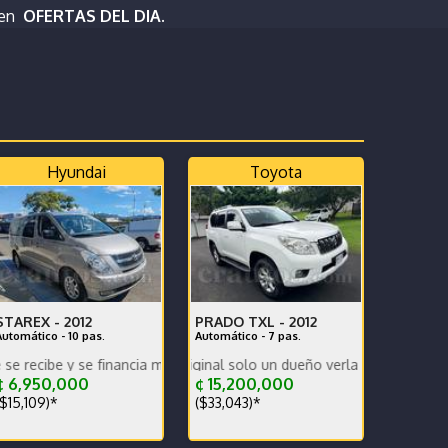
 en
OFERTAS DEL DIA.
Hyundai
Toyota
STAREX -
2012
PRADO TXL -
2012
Automático - 10 pas.
Automático - 7 pas.
a
enimiento Se recibe o se financia
 y se financia mantenimiento preventivo hecho
lera increiblenre original solo un dueño verla es comprarla
 6,950,000
¢ 15,200,000
$15,109)*
($33,043)*