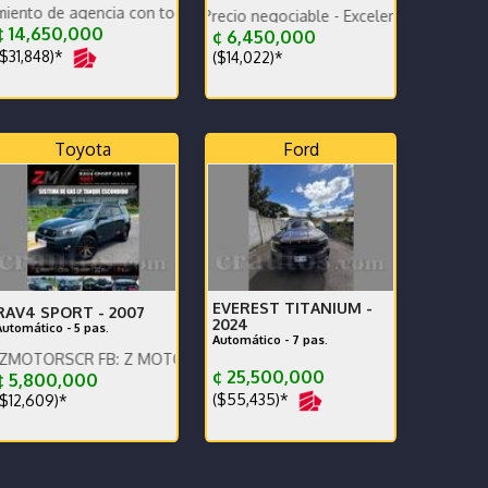
gencia con todas las recomendaciones. Versión Elegant extras
raspaso incluido - Precio negociable - Excelente estado
 14,650,000
¢ 6,450,000
$31,848)*
($14,022)*
Toyota
Ford
EVEREST TITANIUM -
RAV4 SPORT -
2007
2024
Automático - 5 pas.
Automático - 7 pas.
ALL GRIP
CR FB: Z MOTORS. Contáctenos x WhatsApp.
¢ 25,500,000
 5,800,000
($55,435)*
$12,609)*