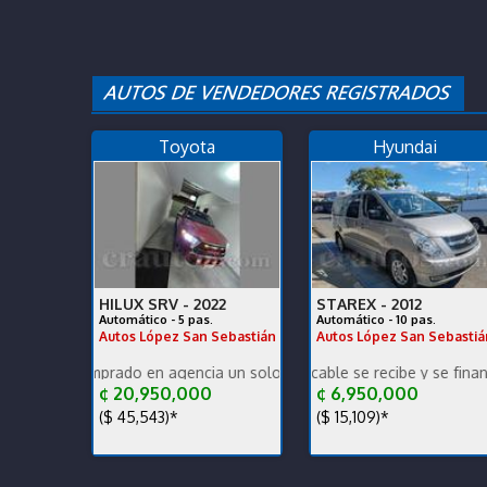
Toyota
Hyundai
HILUX SRV -
2022
STAREX -
2012
Automático - 5 pas.
Automático - 10 pas.
Autos López San Sebastián
Autos López San Sebastiá
comprado en agencia un solo dueño récord y mantenimiento Se recib
Grand Starex impecable se recibe y se financia mante
Garantía de Agencia 4
¢ 20,950,000
¢ 6,950,000
($ 45,543)*
($ 15,109)*