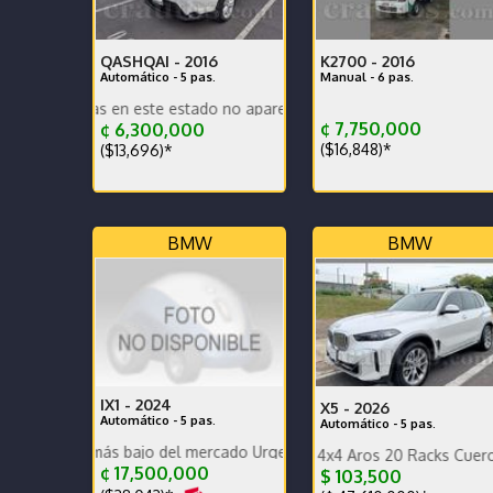
QASHQAI -
2016
K2700 -
2016
Automático - 5 pas.
Manual - 6 pas.
tras en este estado no aparecen con frecuencia
¢ 7,750,000
¢ 6,300,000
($16,848)*
($13,696)*
BMW
BMW
IX1 -
2024
X5 -
2026
Automático - 5 pas.
Automático - 5 pas.
io más bajo del mercado Urge vender
Garantía de Agencia 4x4 Aros 20 Racks Cuero Compuer
Doble tracción Excelente
¢ 17,500,000
$ 103,500