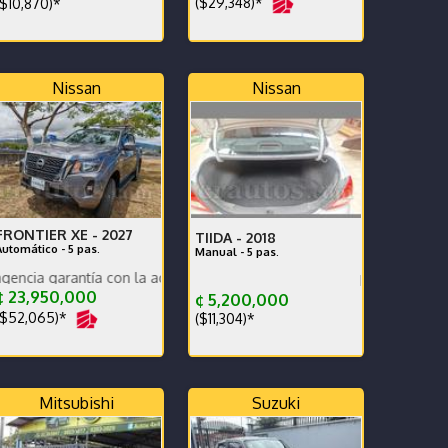
($29,348)*
$10,870)*
Nissan
Nissan
FRONTIER XE -
2027
TIIDA -
2018
Automático - 5 pas.
Manual - 5 pas.
tía con la agencia se recibe y se financia
Excelentes condiciones
 23,950,000
¢ 5,200,000
$52,065)*
($11,304)*
Mitsubishi
Suzuki