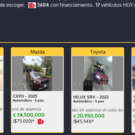
nde escoger.
3684
con financiamiento.
17
vehículos HOY
Mazda
Toyota
CX90 -
2025
HILUX SRV -
2022
Automático - 5 pas.
Automático - 5 pas.
ciente garantias completas
OQ
Poco kilometraje y record de agenci
Carro nacional comprado en agencia un solo dueño récord y mant
Grand Starex impecable se recibe
Hie
¢ 34,500,000
¢ 20,950,000
¢
($75,000)*
($45,543)*
(