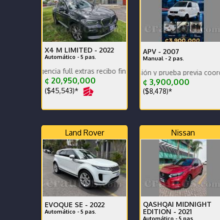
X4 M LIMITED -
2022
APV -
2007
Automático - 5 pas.
Manual - 2 pas.
agencia full extras recibo financió mantenimiento full como nuevo
Disponible para revisión y prueba previa coordinación.
¢ 20,950,000
¢ 3,900,000
($45,543)*
($8,478)*
Land Rover
Nissan
QASHQAI MIDNIGHT
EVOQUE SE -
2022
EDITION -
2021
Automático - 5 pas.
Automático - 5 pas.