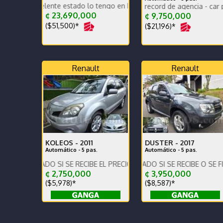
xcelente estado lo tengo en belen heredia
MIDNIGHT EDITION - record de agencia - car play - poc
Se vende HYUNDAI ACCEN
¢ 23,690,000
¢ 9,750,000
($51,500)*
($21,196)*
Renault
Renault
KOLEOS -
2011
DUSTER -
2017
Automático - 5 pas.
Automático - 5 pas.
Único dueño - se vende p
NTADO SI SE RECIBE EL PRECIO VARIA !!!
!!!! PRECIO DE CONTADO SI SE RECIBE O SE FINANCIA EL 
¢ 2,750,000
¢ 3,950,000
($5,978)*
($8,587)*