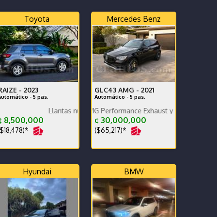
Toyota
Mercedes Benz
RAIZE -
2023
GLC43 AMG -
2021
Automático - 5 pas.
Automático - 5 pas.
perfecto estado AMG Performance Exhaust y sistema de sonido Burm
Llantas nuevas
icas como estéticas.
 8,500,000
¢ 30,000,000
$18,478)*
($65,217)*
Hyundai
BMW