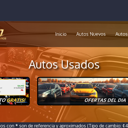
Inicio
Autos Nuevos
Autos
Autos Usados
ios con
*
son de referencia y aproximados (Tipo de cambio: ¢46