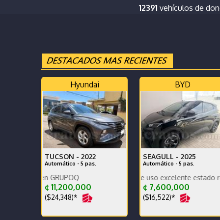
12391
vehículos de do
Hyundai
BYD
TUCSON -
2022
SEAGULL -
2025
Automático - 5 pas.
Automático - 5 pas.
Un año y tres meses de uso excelente estado revision re
Impecable comprado en GRUP
¢ 11,200,000
¢ 7,600,000
($24,348)*
($16,522)*