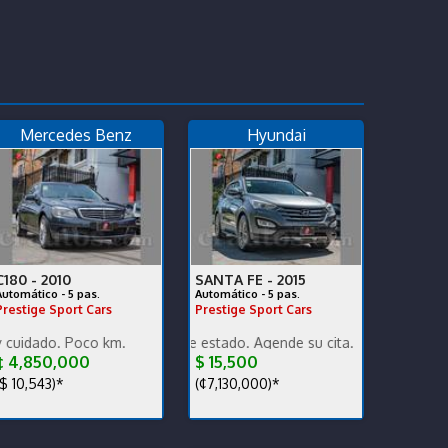
Mercedes Benz
Hyundai
C180 -
2010
SANTA FE -
2015
Automático - 5 pas.
Automático - 5 pas.
Prestige Sport Cars
Prestige Sport Cars
INANCIO
tia, ganga, financiamiento total.
 Poco km.
Poco km. Excelente estado. Agende su cita.
 4,850,000
$ 15,500
$ 10,543)*
(¢7,130,000)*