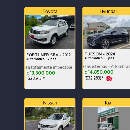
Toyota
Hyundai
TUCSON -
2024
FORTUNER SRV -
2012
Automático - 5 pas.
Automático - 7 pas.
PPF para pantalla y piezas internas - Alfombras bandeja 
reciosa totalmente impecable
Excelente historial y docu
¢ 14,850,000
¢ 13,300,000
($32,283)*
($28,913)*
Nissan
Kia