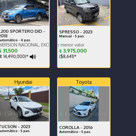
L200 SPORTERO DID -
SPRESSO -
2023
2018
Manual - 5 pas.
Automático - 4 pas.
NACIONAL, EXCELENTES CONDICIONES, AUTOMATICO
Se recibe vehí
 31,500
¢ 3,975,000
¢ 14,490,000)*
($8,641)*
Hyundai
Toyota
TUCSON -
2023
COROLLA -
2016
Automático - 5 pas.
Automático - 5 pas.