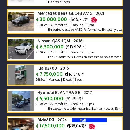
Llantas nuevas
Mercedes Benz GLC43 AMG 2021
¢ 30,000,000
($65,217)*
3000cc | Automático | Gasolina | 5 pas.
En perfecto estado AMG Performance Exhaust y sistema de soni
Nissan QASHQAI 2016
¢ 6,300,000
($13,696)*
2000cc | Automático | Gasolina | 5 pas.
Las unidades WD Extras en este estado no aparecen con frecuen
Kia K2700 2016
¢ 7,750,000
($16,848)*
2665cc | Manual | Diesel | 6 pas.
Hyundai ELANTRA SE 2017
¢ 5,500,000
($11,957)*
2000cc | Automático | Gasolina | 4 pas.
En excelente estado mecanico. Llantas nuevas. Se traspasa deu
BMW IX1 2024
¢ 17,500,000
($38,043)*