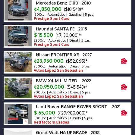
Mercedes Benz C180 2010
¢4,850,000
($10,543)*
1800cc | Automático | Gasolina | 5 pas.
Prestige Sport Cars
Hyundai SANTA FE 2015
$ 15,500
(¢7,130,000)*
2200cc | Automático | Diesel | 5 pas.
Prestige Sport Cars
Nissan FRONTIER XE 2027
¢23,950,000
($52,065)*
2500cc | Automático | Diesel | 5 pas.
Autos López San Sebastián
BMW X4 M LIMITED 2022
¢20,950,000
($45,543)*
2000cc | Automático | Diesel | 5 pas.
Autos López San Sebastián
Land Rover RANGE ROVER SPORT 2021
$ 65,000
(¢29,900,000)*
3000cc | Automático | Híbrido | 5 pas.
Red Motors Usados
Great Wall H6 UPGRADE 2018