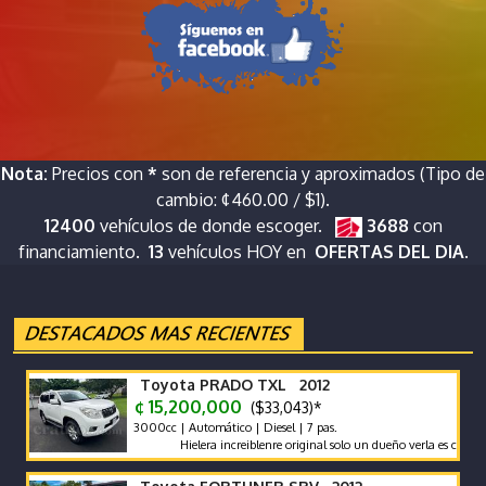
Nota:
Precios con
*
son de referencia y aproximados (Tipo de
cambio: ¢460.00 / $1).
12400
vehículos de donde escoger.
3688
con
financiamiento.
13
vehículos HOY en
OFERTAS DEL DIA.
Toyota PRADO TXL 2012
¢ 15,200,000
($33,043)*
3000cc | Automático | Diesel | 7 pas.
Hielera increiblenre original solo un dueño verla es comprarla