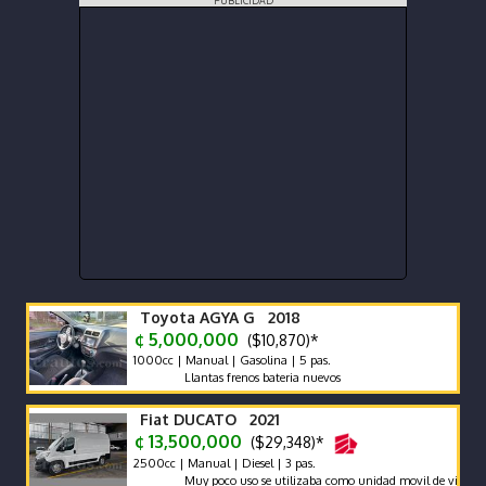
PUBLICIDAD
Toyota AGYA G 2018
¢ 5,000,000
($10,870)*
1000cc | Manual | Gasolina | 5 pas.
Llantas frenos bateria nuevos
Fiat DUCATO 2021
¢ 13,500,000
($29,348)*
2500cc | Manual | Diesel | 3 pas.
Muy poco uso se utilizaba como unidad movil de video