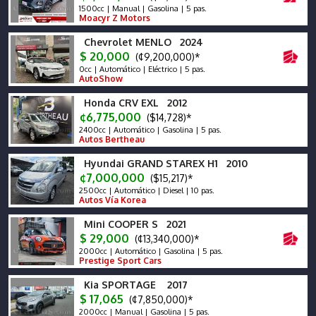
1500cc | Manual | Gasolina | 5 pas.
Moacyr Z Motors
Chevrolet MENLO 2024
$ 20,000
(¢9,200,000)*
0cc | Automático | Eléctrico | 5 pas.
AutoShow
Honda CRV EXL 2012
¢6,775,000
($14,728)*
2400cc | Automático | Gasolina | 5 pas.
Autos Bertheau
Hyundai GRAND STAREX H1 2010
¢7,000,000
($15,217)*
2500cc | Automático | Diesel | 10 pas.
Autos Vía Korea
Mini COOPER S 2021
$ 29,000
(¢13,340,000)*
2000cc | Automático | Gasolina | 5 pas.
Prestige Sport Cars
Kia SPORTAGE 2017
$ 17,065
(¢7,850,000)*
2000cc | Manual | Gasolina | 5 pas.