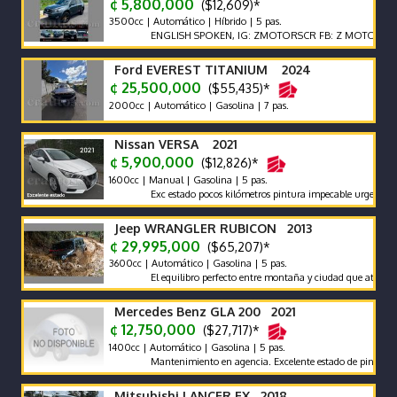
¢ 5,800,000
($12,609)*
3500cc | Automático | Híbrido | 5 pas.
ENGLISH SPOKEN, IG: ZMOTORSCR FB: Z MOTORS. Contáct
Ford EVEREST TITANIUM 2024
¢ 25,500,000
($55,435)*
2000cc | Automático | Gasolina | 7 pas.
Nissan VERSA 2021
¢ 5,900,000
($12,826)*
1600cc | Manual | Gasolina | 5 pas.
Exc estado pocos kilómetros pintura impecable urge vender mot
Jeep WRANGLER RUBICON 2013
¢ 29,995,000
($65,207)*
3600cc | Automático | Gasolina | 5 pas.
El equilibro perfecto entre montaña y ciudad que atrae mir
Mercedes Benz GLA 200 2021
¢ 12,750,000
($27,717)*
1400cc | Automático | Gasolina | 5 pas.
Mantenimiento en agencia. Excelente estado de pintura. Precio
Mitsubishi LANCER EX 2018