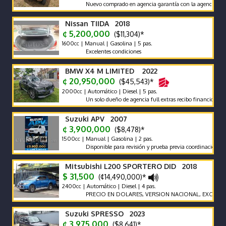
Nuevo comprado en agencia garantía con la agencia se recibe y
Nissan TIIDA 2018
¢ 5,200,000
($11,304)*
1600cc | Manual | Gasolina | 5 pas.
Excelentes condiciones
BMW X4 M LIMITED 2022
¢ 20,950,000
($45,543)*
2000cc | Automático | Diesel | 5 pas.
Un solo dueño de agencia full extras recibo financió manteni
Suzuki APV 2007
¢ 3,900,000
($8,478)*
1500cc | Manual | Gasolina | 2 pas.
Disponible para revisión y prueba previa coordinación.
Mitsubishi L200 SPORTERO DID 2018
$ 31,500
(¢14,490,000)*
2400cc | Automático | Diesel | 4 pas.
PRECIO EN DOLARES, VERSION NACIONAL, EXCELENTES 
Suzuki SPRESSO 2023
¢ 3,975,000
($8,641)*