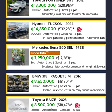
Toyota FORTUNER SRV 2012
¢ 13,300,000
($28,913)*
3000cc | Automático | Diesel | 7 pas.
Kilometraje real preciosa totalmente impecable
Hyundai TUCSON 2024
¢ 14,850,000
($32,283)*
2000cc | Automático | Gasolina | 5 pas.
PPF para pantalla y piezas internas - Alfombras bandeja - polar
Mercedes Benz 560 SEL 1988
¢ 7,950,000
($17,283)*
8cc | Automático | Gasolina | 5 pas.
Excelente historial y documentación original Soy el segundo prop
BMW 318 I PAQUETE M 2016
¢ 8,650,000
($18,804)*
1500cc | Automático | Gasolina | 5 pas.
El vehículo se encuentra en muy buenas condiciones tanto mecá
Toyota RAIZE 2023
¢ 8,500,000
($18,478)*
1200cc | Automático | Gasolina | 5 pas.