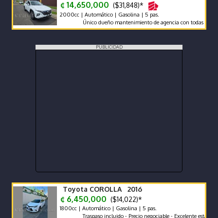
¢ 14,650,000
($31,848)*
2000cc | Automático | Gasolina | 5 pas.
Único dueño mantenimiento de agencia con todas las recomend
PUBLICIDAD
Toyota COROLLA 2016
¢ 6,450,000
($14,022)*
1800cc | Automático | Gasolina | 5 pas.
Traspaso incluido - Precio negociable - Excelente estado