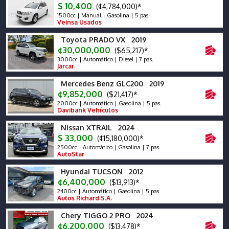
$ 10,400
(¢4,784,000)*
1500cc | Manual | Gasolina | 5 pas.
Veinsa Usados
Toyota PRADO VX 2019
¢30,000,000
($65,217)*
3000cc | Automático | Diesel | 7 pas.
Jarcar
Mercedes Benz GLC200 2019
¢9,852,000
($21,417)*
2000cc | Automático | Gasolina | 5 pas.
Davibank Vehículos
Nissan XTRAIL 2024
$ 33,000
(¢15,180,000)*
2500cc | Automático | Gasolina | 7 pas.
AutoStar
Hyundai TUCSON 2012
¢6,400,000
($13,913)*
2400cc | Automático | Gasolina | 5 pas.
Autos Richard S.A.
Chery TIGGO 2 PRO 2024
¢6,200,000
($13,478)*