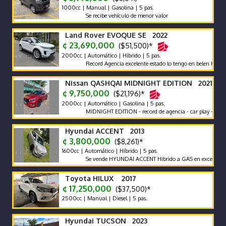
1000cc | Manual | Gasolina | 5 pas.
Se recibe vehículo de menor valor
Land Rover EVOQUE SE 2022
¢ 23,690,000
($51,500)*
2000cc | Automático | Híbrido | 5 pas.
Record Agencia excelente estado lo tengo en belen heredia
Nissan QASHQAI MIDNIGHT EDITION 2021
¢ 9,750,000
($21,196)*
2000cc | Automático | Gasolina | 5 pas.
MIDNIGHT EDITION - record de agencia - car play - poco km u
Hyundai ACCENT 2013
¢ 3,800,000
($8,261)*
1600cc | Automático | Híbrido | 5 pas.
Se vende HYUNDAI ACCENT Hibrido a GAS en excelente estado 
Toyota HILUX 2017
¢ 17,250,000
($37,500)*
2500cc | Manual | Diesel | 5 pas.
Hyundai TUCSON 2023