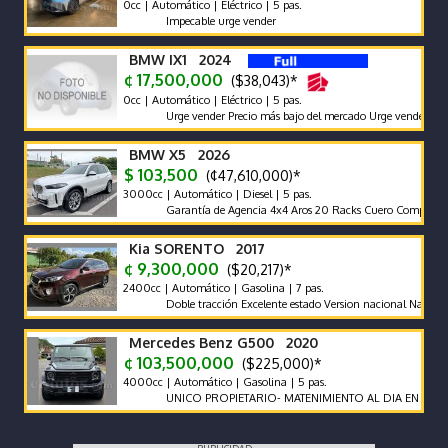
0cc | Automático | Eléctrico | 5 pas.
Impecable urge vender
BMW IX1 2024
¢ 17,500,000
($38,043)*
0cc | Automático | Eléctrico | 5 pas.
Urge vender Precio más bajo del mercado Urge vender
BMW X5 2026
$ 103,500
(¢47,610,000)*
3000cc | Automático | Diesel | 5 pas.
Garantía de Agencia 4x4 Aros 20 Racks Cuero Compuerta Eléc
Kia SORENTO 2017
¢ 9,300,000
($20,217)*
2400cc | Automático | Gasolina | 7 pas.
Doble tracción Excelente estado Version nacional Nada que hace
Mercedes Benz G500 2020
¢ 103,500,000
($225,000)*
4000cc | Automático | Gasolina | 5 pas.
UNICO PROPIETARIO- MATENIMIENTO AL DIA EN AGENCIA