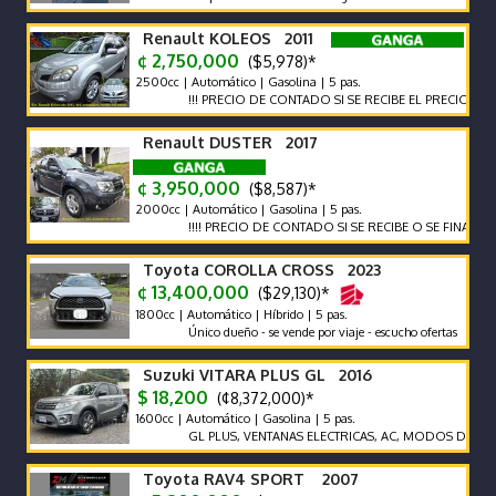
Renault KOLEOS 2011
¢ 2,750,000
($5,978)*
2500cc | Automático | Gasolina | 5 pas.
!!! PRECIO DE CONTADO SI SE RECIBE EL PRECIO VARIA !!!
Renault DUSTER 2017
¢ 3,950,000
($8,587)*
2000cc | Automático | Gasolina | 5 pas.
!!!! PRECIO DE CONTADO SI SE RECIBE O SE FINANCIA EL PR
Toyota COROLLA CROSS 2023
¢ 13,400,000
($29,130)*
1800cc | Automático | Híbrido | 5 pas.
Único dueño - se vende por viaje - escucho ofertas
Suzuki VITARA PLUS GL 2016
$ 18,200
(¢8,372,000)*
1600cc | Automático | Gasolina | 5 pas.
GL PLUS, VENTANAS ELECTRICAS, AC, MODOS DE MANEJO, 
Toyota RAV4 SPORT 2007