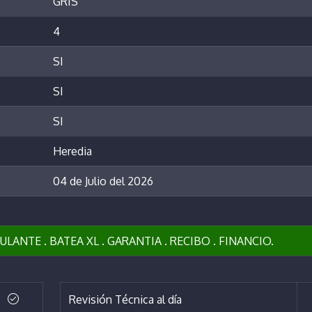
GRIS
4
SI
SI
SI
Heredia
04 de Julio del 2026
NTE . BATEA XL . GARANTIA . RECIBO . FINANCIO.
Revisión Técnica al día