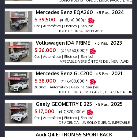
COMO NUEVO, TOPE DE LÍNEA, PAQUETE M ESTETIC
Mercedes Benz EQA260
2024
• 5 Pas.
$ 39,500
(¢ 18,170,000)*
0cc | Automático | Eléctrico | San José
TOPE DE LÍNEA , IMPECABLE
Volkswagen ID4 PRIME
2023
• 5 Pas.
$ 36,000
(¢ 16,560,000)*
0cc | Automático | Eléctrico | San José
IMPECABLE, VERSIÓN TOPE DE LÍNEA , AWD
Mercedes Benz GLC200
2021
• 5 Pas.
$ 38,000
(¢ 17,480,000)*
2000cc | Automático | Gasolina San José
TOPE FE LÍNEA , IMPECABLE , DE AGENCIA , UN SO
Geely GEOMETRY E 225
2025
• 5 Pas.
$ 17,000
(¢ 7,820,000)*
0cc | Automático | Eléctrico | San José
DE AGENCIA , UN SOLO DUEÑO, IMPECABLE
Audi Q4 E-TRON 55 SPORTBACK