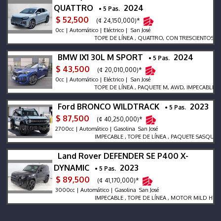
QUATTRO
2024
• 5 Pas.
$ 52,500
(¢ 24,150,000)*
0cc | Automático | Eléctrico | San José
TOPE DE LÍNEA , QUATTRO, CON TRESCIENTOS CUARE
BMW IX1 30L M SPORT
2024
• 5 Pas.
$ 43,500
(¢ 20,010,000)*
0cc | Automático | Eléctrico | San José
TOPE DE LÍNEA , PAQUETE M, AWD, IMPECABLE
Ford BRONCO WILDTRACK
2023
• 5 Pas.
$ 87,500
(¢ 40,250,000)*
2700cc | Automático | Gasolina San José
IMPECABLE , TOPE DE LÍNEA , PAQUETE SASQUATCH
Land Rover DEFENDER SE P400 X-
DYNAMIC
2023
• 5 Pas.
$ 89,500
(¢ 41,170,000)*
3000cc | Automático | Gasolina San José
IMPECABLE , TOPE DE LÍNEA , MOTOR MILD HYBRID