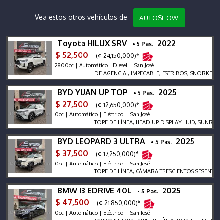
Vea estos otros vehículos de
AUTOSHOW
Toyota HILUX SRV
2022
• 5 Pas.
$ 52,500
(¢ 24,150,000)*
2800cc | Automático | Diesel | San José
DE AGENCIA , IMPECABLE, ESTRIBOS, SNORKEL, HIT
BYD YUAN UP TOP
2025
• 5 Pas.
$ 27,500
(¢ 12,650,000)*
0cc | Automático | Eléctrico | San José
TOPE DE LÍNEA, HEAD UP DISPLAY HUD, SUNROOF
BYD LEOPARD 3 ULTRA
2025
• 5 Pas.
$ 37,500
(¢ 17,250,000)*
0cc | Automático | Eléctrico | San José
TOPE DE LÍNEA, CÁMARA TRESCIENTOS SESENTA CON 
BMW I3 EDRIVE 40L
2025
• 5 Pas.
$ 47,500
(¢ 21,850,000)*
0cc | Automático | Eléctrico | San José