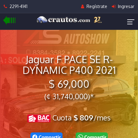
2291-4141
Regístrate
Ingresar
Jaguar F PACE SE R-
DYNAMIC P400 2021
$ 69,000
(¢ 31,740,000)*
Cuota
$ 809
/mes