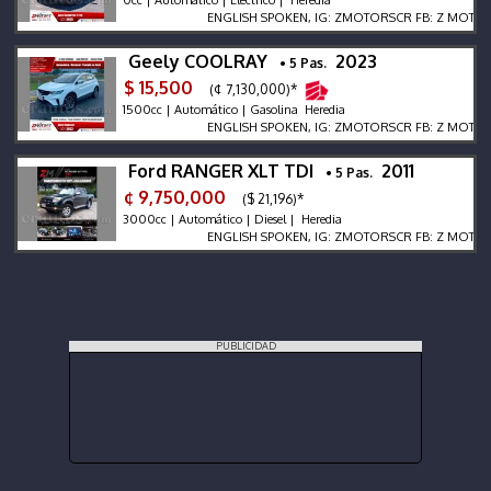
0cc | Automático | Eléctrico | Heredia
ENGLISH SPOKEN, IG: ZMOTORSCR FB: Z MOTORS. Con
Geely COOLRAY
2023
• 5 Pas.
$ 15,500
(¢ 7,130,000)*
1500cc | Automático | Gasolina Heredia
ENGLISH SPOKEN, IG: ZMOTORSCR FB: Z MOTORS. Con
Ford RANGER XLT TDI
2011
• 5 Pas.
¢ 9,750,000
($ 21,196)*
3000cc | Automático | Diesel | Heredia
ENGLISH SPOKEN, IG: ZMOTORSCR FB: Z MOTORS. Con
PUBLICIDAD