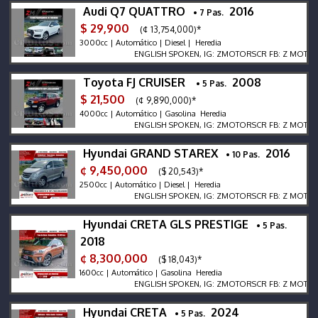
Audi Q7 QUATTRO
2016
• 7 Pas.
$ 29,900
(¢ 13,754,000)*
3000cc | Automático | Diesel | Heredia
ENGLISH SPOKEN, IG: ZMOTORSCR FB: Z MOTORS. Con
Toyota FJ CRUISER
2008
• 5 Pas.
$ 21,500
(¢ 9,890,000)*
4000cc | Automático | Gasolina Heredia
ENGLISH SPOKEN, IG: ZMOTORSCR FB: Z MOTORS. Con
Hyundai GRAND STAREX
2016
• 10 Pas.
¢ 9,450,000
($ 20,543)*
2500cc | Automático | Diesel | Heredia
ENGLISH SPOKEN, IG: ZMOTORSCR FB: Z MOTORS. Con
Hyundai CRETA GLS PRESTIGE
• 5 Pas.
2018
¢ 8,300,000
($ 18,043)*
1600cc | Automático | Gasolina Heredia
ENGLISH SPOKEN, IG: ZMOTORSCR FB: Z MOTORS. Con
Hyundai CRETA
2024
• 5 Pas.