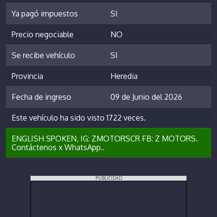
Ya pagó impuestos
SI
Precio negociable
NO
Se recibe vehículo
SI
Provincia
Heredia
Fecha de ingreso
09 de Junio del 2026
Este vehículo ha sido visto 1722 veces.
ENGLISH SPOKEN, IG: ZMOTORSCR FB: Z MOTORS.
Contáctenos x WhatsApp..
PUBLICIDAD