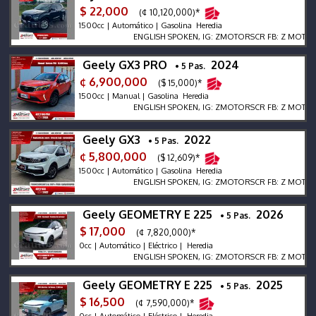
$ 22,000
(¢ 10,120,000)*
1500cc | Automático | Gasolina Heredia
ENGLISH SPOKEN, IG: ZMOTORSCR FB: Z MOTORS. Con
Geely GX3 PRO
2024
• 5 Pas.
¢ 6,900,000
($ 15,000)*
1500cc | Manual | Gasolina Heredia
ENGLISH SPOKEN, IG: ZMOTORSCR FB: Z MOTORS. Con
Geely GX3
2022
• 5 Pas.
¢ 5,800,000
($ 12,609)*
1500cc | Automático | Gasolina Heredia
ENGLISH SPOKEN, IG: ZMOTORSCR FB: Z MOTORS. Con
Geely GEOMETRY E 225
2026
• 5 Pas.
$ 17,000
(¢ 7,820,000)*
0cc | Automático | Eléctrico | Heredia
ENGLISH SPOKEN, IG: ZMOTORSCR FB: Z MOTORS. Con
Geely GEOMETRY E 225
2025
• 5 Pas.
$ 16,500
(¢ 7,590,000)*