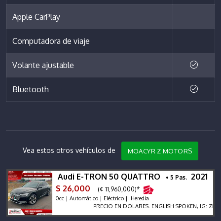
Apple CarPlay
Computadora de viaje
Volante ajustable
Bluetooth
Vea estos otros vehículos de
MOACYR Z MOTORS
Audi E-TRON 50 QUATTRO
2021
• 5 Pas.
$ 26,000
(¢ 11,960,000)*
0cc | Automático | Eléctrico | Heredia
PRECIO EN DOLARES. ENGLISH SPOKEN, IG: ZMOTORS