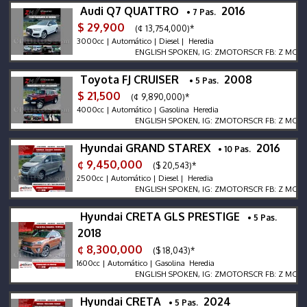
Audi Q7 QUATTRO
2016
• 7 Pas.
$ 29,900
(¢ 13,754,000)*
3000cc | Automático | Diesel | Heredia
ENGLISH SPOKEN, IG: ZMOTORSCR FB: Z MOTORS. C
Toyota FJ CRUISER
2008
• 5 Pas.
$ 21,500
(¢ 9,890,000)*
4000cc | Automático | Gasolina Heredia
ENGLISH SPOKEN, IG: ZMOTORSCR FB: Z MOTORS. C
Hyundai GRAND STAREX
2016
• 10 Pas.
¢ 9,450,000
($ 20,543)*
2500cc | Automático | Diesel | Heredia
ENGLISH SPOKEN, IG: ZMOTORSCR FB: Z MOTORS. C
Hyundai CRETA GLS PRESTIGE
• 5 Pas.
2018
¢ 8,300,000
($ 18,043)*
1600cc | Automático | Gasolina Heredia
ENGLISH SPOKEN, IG: ZMOTORSCR FB: Z MOTORS. C
Hyundai CRETA
2024
• 5 Pas.