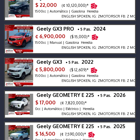
$ 22,000
(¢ 10,120,000)*
1500cc | Automático | Gasolina Heredia
ENGLISH SPOKEN, IG: ZMOTORSCR FB: Z MOTORS. C
Geely GX3 PRO
2024
• 5 Pas.
¢ 6,900,000
($ 15,000)*
1500cc | Manual | Gasolina Heredia
ENGLISH SPOKEN, IG: ZMOTORSCR FB: Z MOTORS. C
Geely GX3
2022
• 5 Pas.
¢ 5,800,000
($ 12,609)*
1500cc | Automático | Gasolina Heredia
ENGLISH SPOKEN, IG: ZMOTORSCR FB: Z MOTORS. C
Geely GEOMETRY E 225
2026
• 5 Pas.
$ 17,000
(¢ 7,820,000)*
0cc | Automático | Eléctrico | Heredia
ENGLISH SPOKEN, IG: ZMOTORSCR FB: Z MOTORS. C
Geely GEOMETRY E 225
2025
• 5 Pas.
$ 16,500
(¢ 7,590,000)*