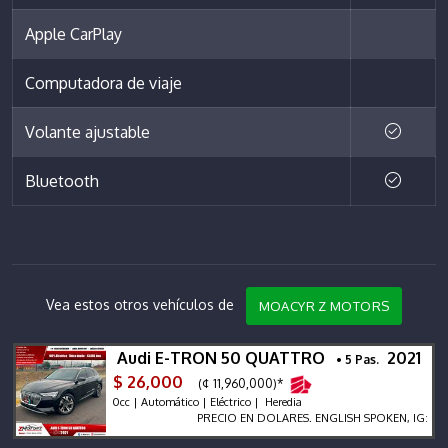
Apple CarPlay
Computadora de viaje
Volante ajustable
Bluetooth
Vea estos otros vehículos de
MOACYR Z MOTORS
Audi E-TRON 50 QUATTRO
2021
• 5 Pas.
$ 26,000
(¢ 11,960,000)*
0cc | Automático | Eléctrico | Heredia
PRECIO EN DOLARES. ENGLISH SPOKEN, IG: ZMOTOR