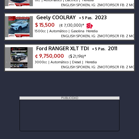
0cc | Automático | Eléctrico | Heredia
ENGLISH SPOKEN, IG: ZMOTORSCR FB: Z MOTORS. C
Geely COOLRAY
2023
• 5 Pas.
$ 15,500
(¢ 7,130,000)*
1500cc | Automático | Gasolina Heredia
ENGLISH SPOKEN, IG: ZMOTORSCR FB: Z MOTORS. C
Ford RANGER XLT TDI
2011
• 5 Pas.
¢ 9,750,000
($ 21,196)*
3000cc | Automático | Diesel | Heredia
ENGLISH SPOKEN, IG: ZMOTORSCR FB: Z MOTORS. C
PUBLICIDAD