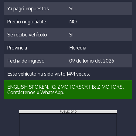
Ya pagó impuestos
SI
Precio negociable
NO
Se recibe vehículo
SI
Provincia
Heredia
Fecha de ingreso
09 de Junio del 2026
Este vehículo ha sido visto 1491 veces.
ENGLISH SPOKEN, IG: ZMOTORSCR FB: Z MOTORS.
Contáctenos x WhatsApp..
PUBLICIDAD