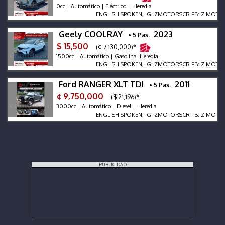
0cc | Automático | Eléctrico | Heredia
ENGLISH SPOKEN, IG: ZMOTORSCR FB: Z MOTORS. Co
Geely COOLRAY
2023
• 5 Pas.
$ 15,500
(¢ 7,130,000)*
1500cc | Automático | Gasolina Heredia
ENGLISH SPOKEN, IG: ZMOTORSCR FB: Z MOTORS. Co
Ford RANGER XLT TDI
2011
• 5 Pas.
¢ 9,750,000
($ 21,196)*
3000cc | Automático | Diesel | Heredia
ENGLISH SPOKEN, IG: ZMOTORSCR FB: Z MOTORS. Co
PUBLICIDAD