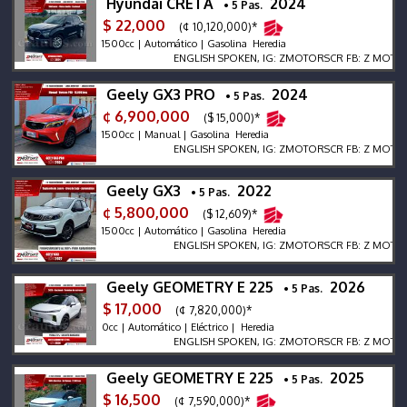
Hyundai CRETA
2024
• 5 Pas.
$ 22,000
(¢ 10,120,000)*
1500cc | Automático | Gasolina Heredia
ENGLISH SPOKEN, IG: ZMOTORSCR FB: Z MOTORS. Co
Geely GX3 PRO
2024
• 5 Pas.
¢ 6,900,000
($ 15,000)*
1500cc | Manual | Gasolina Heredia
ENGLISH SPOKEN, IG: ZMOTORSCR FB: Z MOTORS. Co
Geely GX3
2022
• 5 Pas.
¢ 5,800,000
($ 12,609)*
1500cc | Automático | Gasolina Heredia
ENGLISH SPOKEN, IG: ZMOTORSCR FB: Z MOTORS. Co
Geely GEOMETRY E 225
2026
• 5 Pas.
$ 17,000
(¢ 7,820,000)*
0cc | Automático | Eléctrico | Heredia
ENGLISH SPOKEN, IG: ZMOTORSCR FB: Z MOTORS. Co
Geely GEOMETRY E 225
2025
• 5 Pas.
$ 16,500
(¢ 7,590,000)*