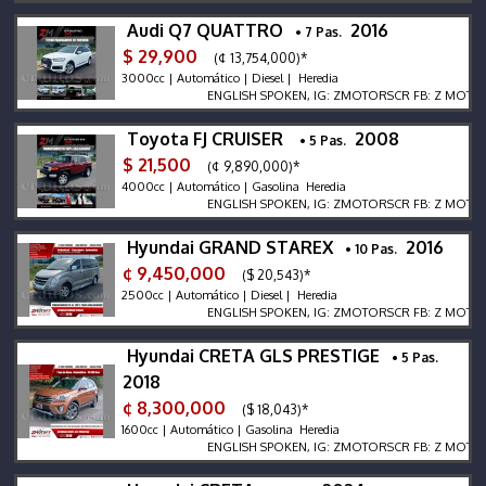
Audi Q7 QUATTRO
2016
• 7 Pas.
$ 29,900
(¢ 13,754,000)*
3000cc | Automático | Diesel | Heredia
ENGLISH SPOKEN, IG: ZMOTORSCR FB: Z MOTORS. Co
Toyota FJ CRUISER
2008
• 5 Pas.
$ 21,500
(¢ 9,890,000)*
4000cc | Automático | Gasolina Heredia
ENGLISH SPOKEN, IG: ZMOTORSCR FB: Z MOTORS. Co
Hyundai GRAND STAREX
2016
• 10 Pas.
¢ 9,450,000
($ 20,543)*
2500cc | Automático | Diesel | Heredia
ENGLISH SPOKEN, IG: ZMOTORSCR FB: Z MOTORS. Co
Hyundai CRETA GLS PRESTIGE
• 5 Pas.
2018
¢ 8,300,000
($ 18,043)*
1600cc | Automático | Gasolina Heredia
ENGLISH SPOKEN, IG: ZMOTORSCR FB: Z MOTORS. Co