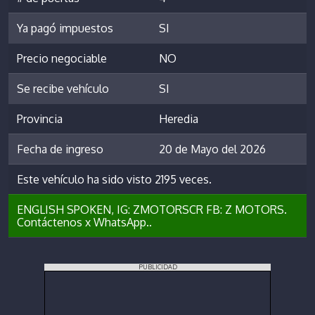
Ya pagó impuestos
SI
Precio negociable
NO
Se recibe vehículo
SI
Provincia
Heredia
Fecha de ingreso
20 de Mayo del 2026
Este vehículo ha sido visto 2195 veces.
ENGLISH SPOKEN, IG: ZMOTORSCR FB: Z MOTORS.
Contáctenos x WhatsApp..
PUBLICIDAD