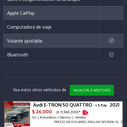
Apple CarPlay
Computadora de viaje
Volante ajustable
Bluetooth
Vea estos otros vehículos de
MOACYR Z MOTORS
Audi E-TRON 50 QUATTRO
2021
• 5 Pas.
$ 26,000
(¢ 11,960,000)*
0cc | Automático | Eléctrico | Heredia
PRECIO EN DOLARES. ENGLISH SPOKEN, IG: ZMOTORS