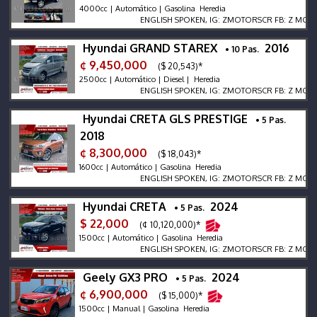
4000cc | Automático | Gasolina Heredia
ENGLISH SPOKEN, IG: ZMOTORSCR FB: Z MOTORS. C
Hyundai GRAND STAREX
2016
• 10 Pas.
¢ 9,450,000
($ 20,543)*
2500cc | Automático | Diesel | Heredia
ENGLISH SPOKEN, IG: ZMOTORSCR FB: Z MOTORS. C
Hyundai CRETA GLS PRESTIGE
• 5 Pas.
2018
¢ 8,300,000
($ 18,043)*
1600cc | Automático | Gasolina Heredia
ENGLISH SPOKEN, IG: ZMOTORSCR FB: Z MOTORS. C
Hyundai CRETA
2024
• 5 Pas.
$ 22,000
(¢ 10,120,000)*
1500cc | Automático | Gasolina Heredia
ENGLISH SPOKEN, IG: ZMOTORSCR FB: Z MOTORS. C
Geely GX3 PRO
2024
• 5 Pas.
¢ 6,900,000
($ 15,000)*
1500cc | Manual | Gasolina Heredia