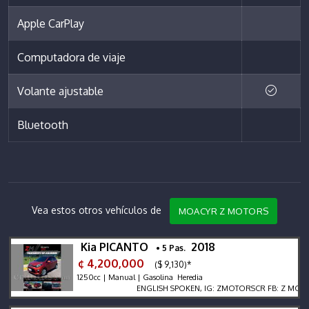
Apple CarPlay
Computadora de viaje
Volante ajustable
Bluetooth
Vea estos otros vehículos de
MOACYR Z MOTORS
Kia PICANTO
2018
• 5 Pas.
¢ 4,200,000
($ 9,130)*
1250cc | Manual | Gasolina Heredia
ENGLISH SPOKEN, IG: ZMOTORSCR FB: Z MOTORS. C