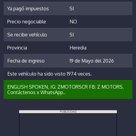
Ya pagó impuestos
SI
Precio negociable
NO
Se recibe vehículo
SI
Provincia
Heredia
Fecha de ingreso
19 de Mayo del 2026
Este vehículo ha sido visto 1974 veces.
ENGLISH SPOKEN, IG: ZMOTORSCR FB: Z MOTORS.
Contáctenos x WhatsApp..
PUBLICIDAD