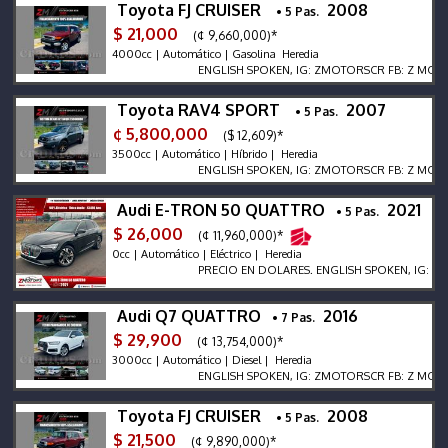
Toyota FJ CRUISER
2008
• 5 Pas.
$ 21,000
(¢ 9,660,000)*
4000cc | Automático | Gasolina Heredia
ENGLISH SPOKEN, IG: ZMOTORSCR FB: Z MOTORS. C
Toyota RAV4 SPORT
2007
• 5 Pas.
¢ 5,800,000
($ 12,609)*
3500cc | Automático | Híbrido | Heredia
ENGLISH SPOKEN, IG: ZMOTORSCR FB: Z MOTORS. C
Audi E-TRON 50 QUATTRO
2021
• 5 Pas.
$ 26,000
(¢ 11,960,000)*
0cc | Automático | Eléctrico | Heredia
PRECIO EN DOLARES. ENGLISH SPOKEN, IG: ZMOTOR
Audi Q7 QUATTRO
2016
• 7 Pas.
$ 29,900
(¢ 13,754,000)*
3000cc | Automático | Diesel | Heredia
ENGLISH SPOKEN, IG: ZMOTORSCR FB: Z MOTORS. C
Toyota FJ CRUISER
2008
• 5 Pas.
$ 21,500
(¢ 9,890,000)*