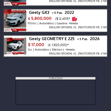
ENGLISH SPOKEN, IG: ZMOTORSCR FB: Z MOTORS. C
Geely GX3
2022
• 5 Pas.
¢ 5,800,000
($ 12,609)*
1500cc | Automático | Gasolina Heredia
ENGLISH SPOKEN, IG: ZMOTORSCR FB: Z MOTORS. C
Geely GEOMETRY E 225
2026
• 5 Pas.
$ 17,000
(¢ 7,820,000)*
0cc | Automático | Eléctrico | Heredia
ENGLISH SPOKEN, IG: ZMOTORSCR FB: Z MOTORS. C
PUBLICIDAD